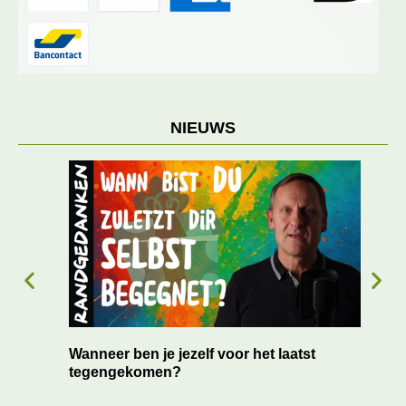
NIEUWS
 en
Wanneer ben je jezelf voor het laatst
Succ
tegengekomen?
blo