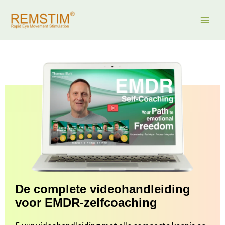
Ga
naar
de
inhoud
De complete videohandleiding
voor EMDR-zelfcoaching