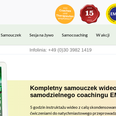
Samouczek
Sesja na żywo
Samocoaching
W akcji
Infolinia: +49 (0)30 3982 1419
Kompletny samouczek wideo
samodzielnego coachingu 
5 godzin instruktażu wideo z całą skondensowa
ćwiczeniami do
natychmiastowego przeprowadz