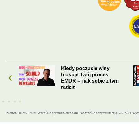
Kiedy ostatnio spotkałeś
samego siebie?
ym
© 2026 - REMSTIM ® - Wszelkie prawa zastrzeżone. Wszystkie ceny zawierają. VAT plus. Wys
WordPress Cookie Plugin od Real Cookie Banner
Deut