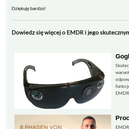
Dziękuję bardzo!
Dowiedz się więcej o EMDR i jego skuteczny
Gog
Skutec
warunk
Czy mogę również użyć REMSTIM 3000, aby
odpowi
wzmocnić pozytywne wydarzenia i sprawić,
funkcj
by były dla mnie trwałe?
EMDR,
Proc
EMDR t