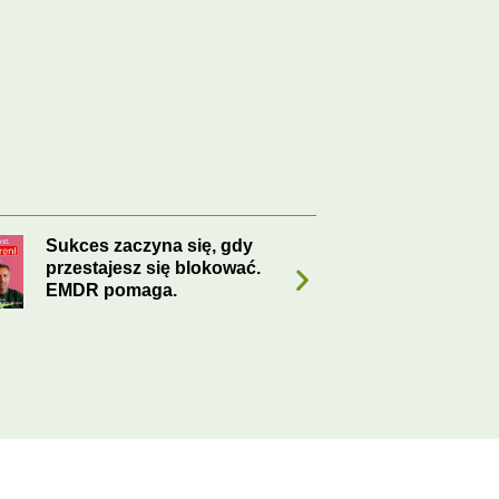
Konsultacja EMDR:
Kons
Pierwsza pozytywna myśl
szyb
– przebudzenie, potężne i
oczn
wyzwalające
błęd
derlands