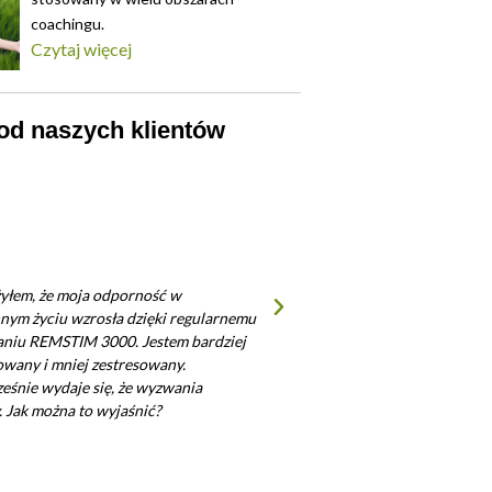
coachingu.
Czytaj więcej
od naszych klientów
ę zmieniać czas użytkowania gogli
Czy gogle EMDR REMS
REMSTIM 3000?
pomóc w zaburzeniach