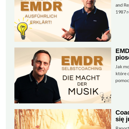
and Re
1987 r
EMDR
pios
Jak mo
które 
pomocą
Coac
się 
Raport