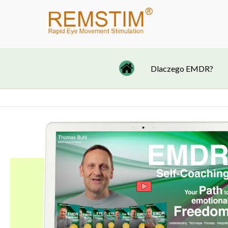
Przejdź
do
treści
Dlaczego EMDR?