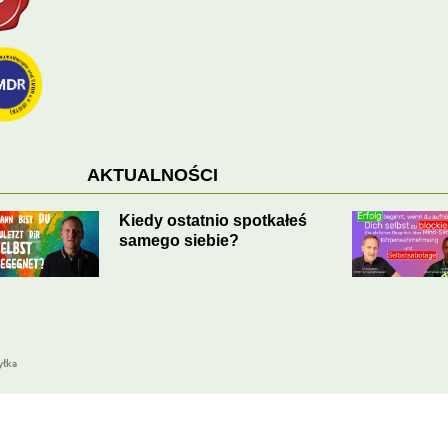
AKTUALNOŚCI
Sukces zaczyna się, gdy
przestajesz się blokować.
EMDR pomaga.
yłka
sch
English
Français
Español
Italiano
Ne