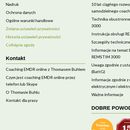
Nadruk
10 lat ciągłego rozw
samodzielnego coac
Ochrona danych
Technika obustronne
Ogólne warunki handlowe
3000
Zmiana ustawień prywatności
Instrukcja obsługi 
Historia ustawień prywatności
Szczegóły technicz
Cofnięcie zgody
Informacje na temat b
REMSTIM 3000
Kontakt
Uwaga zgodnie z usta
Coaching EMDR online z Thomasem Buhlem
(BattG)
Czym jest coaching EMDR online przez
Informacje zgodnie z
telefon lub Skype
elektrycznym i elekt
O Thomasie Buhlu
Ważne informacje
Kontakt dla prasy
DOBRE POWO