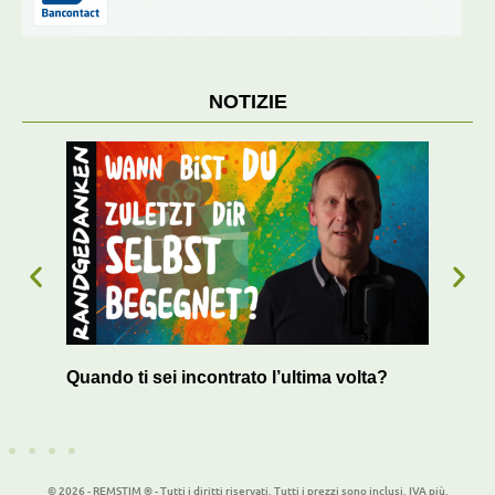
NOTIZIE
Quando ti sei incontrato l’ultima volta?
Il s
bloc
© 2026 - REMSTIM ® - Tutti i diritti riservati. Tutti i prezzi sono inclusi. IVA più.