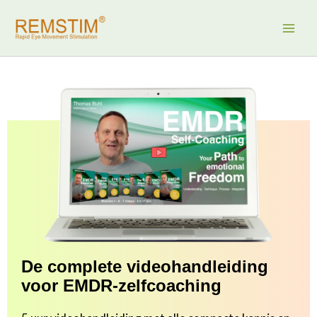
Ga
naar
de
inhoud
De complete videohandleiding
voor EMDR-zelfcoaching