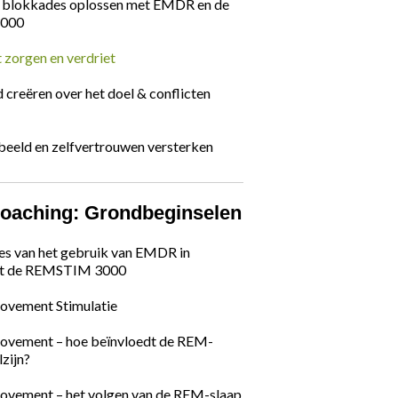
e blokkades oplossen met EMDR en de
000
zorgen en verdriet
d creëren over het doel & conflicten
fbeeld en zelfvertrouwen versterken
aching: Grondbeginselen
es van het gebruik van EMDR in
et de REMSTIM 3000
ovement Stimulatie
ovement – hoe beïnvloedt de REM-
lzijn?
ovement – het volgen van de REM-slaap