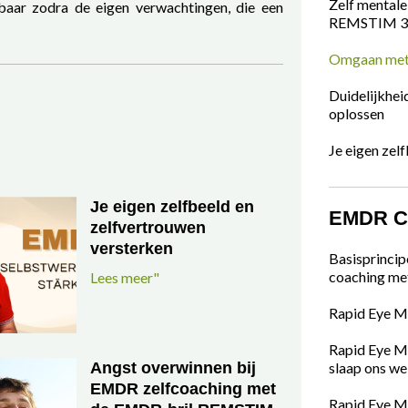
Zelf mental
baar zodra de eigen verwachtingen, die een
REMSTIM 3
Omgaan met 
Duidelijkhei
oplossen
Je eigen zel
Je eigen zelfbeeld en
EMDR Co
zelfvertrouwen
versterken
Basisprincip
coaching m
Lees meer"
Rapid Eye M
Rapid Eye M
Angst overwinnen bij
slaap ons we
EMDR zelfcoaching met
Rapid Eye M