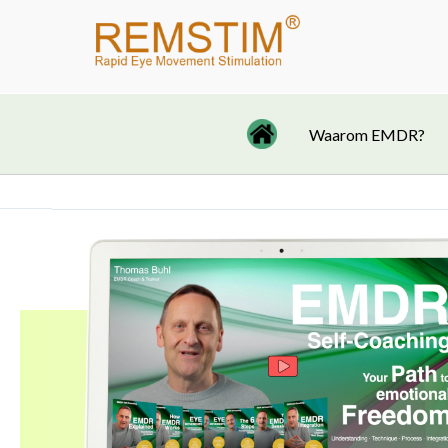
Ga
naar
de
inhoud
Waarom EMDR?