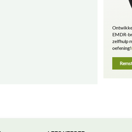
Ontwikke
EMDR-bri
zelfhulp
oefening!
Remst