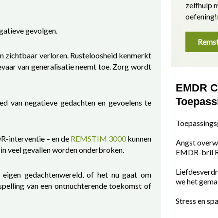
zelfhulp
oefening!
egatieve gevolgen.
Remst
 zichtbaar verloren. Rusteloosheid kenmerkt
evaar van generalisatie neemt toe. Zorg wordt
EMDR C
Toepass
oed van negatieve gedachten en gevoelens te
Toepassings
-interventie – en de
REMSTIM 3000
kunnen
Angst overw
 in veel gevallen worden onderbroken.
EMDR-bril
Liefdesverdr
e eigen gedachtenwereld, of het nu gaat om
we het gema
rspelling van een ontnuchterende toekomst of
Stress en sp