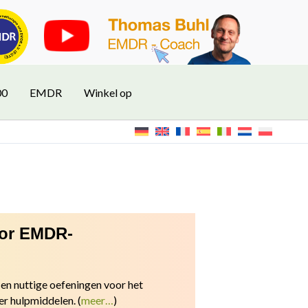
00
EMDR
Winkel op
oor EMDR-
en nuttige oefeningen v
oor het
er hulpmiddelen.
(
meer…
)