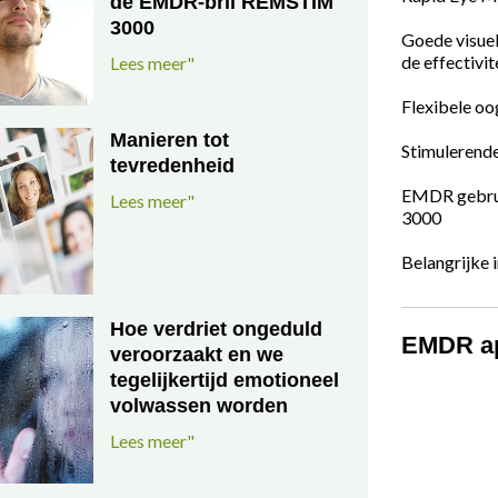
de EMDR-bril REMSTIM
3000
Goede visuel
de effectivit
Lees meer"
Flexibele o
Manieren tot
Stimulerend
tevredenheid
EMDR gebrui
Lees meer"
3000
Belangrijke 
Hoe verdriet ongeduld
EMDR ap
veroorzaakt en we
tegelijkertijd emotioneel
volwassen worden
Lees meer"