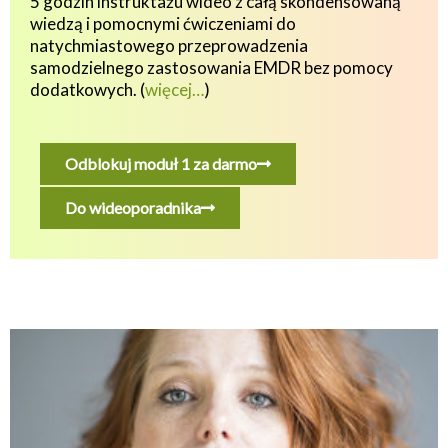
5 godzin instruktażu wideo z całą skondensowaną
wiedzą i pomocnymi ćwiczeniami do
natychmiastowego przeprowadzenia
samodzielnego zastosowania EMDR bez pomocy
dodatkowych.
(
więcej…
)
Odblokuj moduł 1 za darmo
Do wideoporadnika