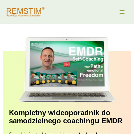
Przejdź
do
treści
Kompletny wideoporadnik do
samodzielnego coachingu EMDR