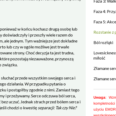
Faza 3: Walka
Faza 4: Przyz
Faza 5: Akce
, ponieważ w końcu kochasz drugą osobę lub
Rozstanie z 
y doświadczyły i przeszły wiele razem do
em, ale jednym. Tym ważniejsze jest dokładne
Ból rozłąki
to lub czy w ogóle możliwe jest trwałe
wane strony. Choć decyzja ta jest trudna,
Lovesicknes
miłość
, które pozostają niezauważone, przynoszą
o związku.
Złamane serc
ś słuchać przede wszystkim swojego serca i
Złamane serc
ego działania. W przypadku pytania o
ku i postąpiłby zgodnie z nimi. Zamiast tego
my i przeżywamy. Serce odczuwa ból serca,
Uwaga
: Wzm
 bez uczuć. Jednak strach przed bólem serca i
kompletności
eśli chodzi o kwestię
separacji: Tak czy Nie?
użyciu EMDR
wyszkoloneg