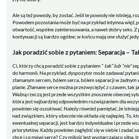
Ale są też powody, by zostać. Jeśli te powody nie istnieją, ro
Powodem pozostania może być na przykład intymna więź, p
otwartość, wspólne zainteresowania, a nawet dobry seks. Z
kontynuacji są bardzo ogólne; w końcu mają one służyć jedy
Jak poradzić sobie z pytaniem: Separacja – Ta
Ci, którzy chcą poradzić sobie z pytaniem ”
tak” lub
“nie”
sep
do harmonii. Na przykład, dyspozytor może zadawać pytania
złamanym sercem, bólem serca, bólem separacji w żadnym 
planie. Złamane serce można przezwyciężyć z czasem, tak 
Ważną rzeczą jest przede wszystkim znoszenie obecnej sytua
która jest najbardziej odpowiednim rozwiązaniem dla wszy
powinien się oszukiwać. Należy również pamiętać, że istnie
nad związkiem, który obecnie nie układa się najlepiej. To, kt
ewentualnej separacji, jest bardzo indywidualne i przede w
priorytetów. Każdy powinien zagłębić się w siebie i zadać 
chce i co mówi serce? Czy miłość jest wystarczająco silna,