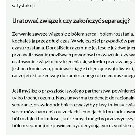
satysfakcji.
Uratować związek czy zakończyć separację?
Zerwanie zawsze wiąże się z bólem serca i bólem rozstania
kochałeś ją przez długi czas. W większości przypadków par
czasu rozstania. Dorośliście razem, nie jesteście już dwojgi
przeanalizowanie możliwych powodów i rozważenie, czy war
uratowanie związku bez kręcenia się w kółko przez zaangażo
jest ona konieczna, ponieważ ciągłe i dręczące wątpliwości
raczej efekt przeciwny do zamierzonego dla nienaruszoneg
Jeśli myślisz o przyszłości swojego partnerstwa, powiniene
tylko trochę rozumu. Nasz umysł ma tendencję do racjonaln
separację, prawdopodobnie rozważyłby plusy i minusy związ
serce mówi nam coś o uczuciach i emocjach, które odczuwa
ból rozłąki i ból miłości, które umysł mógłby przezwyciężyć
bólem separacji nie powinien być decydującym czynnikiem, j