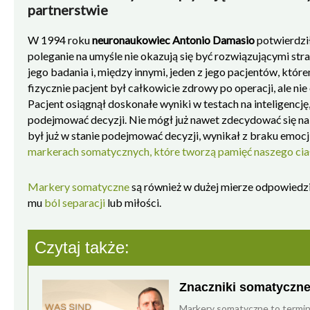
partnerstwie
W 1994 roku
neuronaukowiec Antonio Damasio
potwierdził
poleganie na umyśle nie okazują się być rozwiązującymi st
jego badania i, między innymi, jeden z jego pacjentów, któr
fizycznie pacjent był całkowicie zdrowy po operacji, ale ni
Pacjent osiągnął doskonałe wyniki w testach na inteligencję
podejmować decyzji. Nie mógł już nawet zdecydować się na p
był już w stanie podejmować decyzji, wynikał z braku emocj
markerach somatycznych, które tworzą pamięć naszego cia
Markery somatyczne
są również w dużej mierze odpowiedzi
mu
ból separacji
lub miłości.
Czytaj także:
Znaczniki somatyczne
Markery somatyczne to termin 