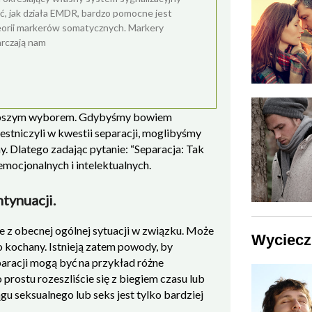
eć, jak działa EMDR, bardzo pomocne jest
 teorii markerów somatycznych. Markery
rczają nam
ą lepszym wyborem. Gdybyśmy bowiem
estniczyli w kwestii separacji, moglibyśmy
y. Dlatego zadając pytanie: “Separacja: Tak
emocjonalnych i intelektualnych.
tynuacji.
e z obecnej ogólnej sytuacji w związku. Może
Wycieczk
co kochany. Istnieją zatem powody, by
aracji mogą być na przykład różne
rostu rozeszliście się z biegiem czasu lub
ągu seksualnego lub seks jest tylko bardziej