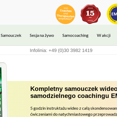
Samouczek
Sesja na żywo
Samocoaching
W akcji
Infolinia: +49 (0)30 3982 1419
Kompletny samouczek wideo
samodzielnego coachingu 
5 godzin instruktażu wideo z całą skondensowa
ćwiczeniami do
natychmiastowego przeprowadz