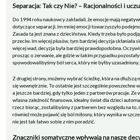
Separacja: Tak czy Nie? – Racjonalności i uczu
Do 1994 roku naukowcy zakładali, że emocje mają negatyw
dotyczące separacji. Im mniej emocji towarzyszyło podejmo
Zasada ta jest znana z dzieciństwa. Kiedy trzeba było podją
przeciw. Im więcej plusów, tym bardziej decyzja skłaniała się k
więcej wad, decyzja była bardziej prawdopodobna. Oczywi
prosząc o zerwanie, ale gdzie w takim przypadku pozostały
spowodowalibyśmy ból serca, który nie byłby uzasadniony.
Z drugiej strony, możemy wybrać ścieżkę, która na dłuższą
się wewnętrznie. To ostatnie jest szczególnie powszechne 
a jeszcze bardziej, gdy tylko jeden z partnerów pracuje. Ze
własna zależność finansowa, idealny świat dla dzieci automat
rzecz biorąc, zostalibyśmy z partnerem bez względu na to
również może pojawić się ból miłosny, który wynika w szcz
nie jest tak łatwo sobie z nim poradzić.
Znaczniki somatyczne wpływają na nasze decyz