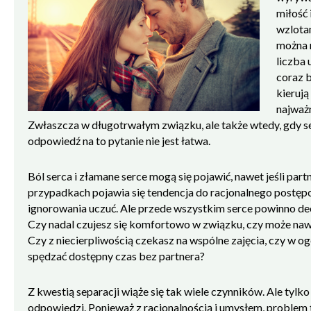
miłość 
wzlotam
można r
liczba 
coraz b
kierują
najważn
Zwłaszcza w długotrwałym związku, ale także wtedy, gdy se
odpowiedź na to pytanie nie jest łatwa.
Ból serca i złamane serce mogą się pojawić, nawet jeśli part
przypadkach pojawia się tendencja do racjonalnego postęp
ignorowania uczuć. Ale przede wszystkim serce powinno dec
Czy nadal czujesz się komfortowo w związku, czy może naw
Czy z niecierpliwością czekasz na wspólne zajęcia, czy w ogó
spędzać dostępny czas bez partnera?
Z kwestią separacji wiąże się tak wiele czynników. Ale tyl
odpowiedzi. Ponieważ z racjonalnością i umysłem, problem 