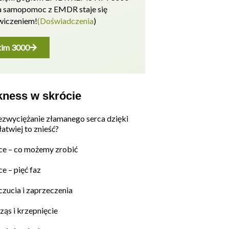
a samopomoc z EMDR staje się
wiczeniem!
(Doświadczenia
)
im 3000
kness w skrócie
ezwyciężanie złamanego serca dzięki
atwiej to znieść?
ce – co możemy zrobić
e – pięć faz
czucia i zaprzeczenia
ząs i krzepnięcie