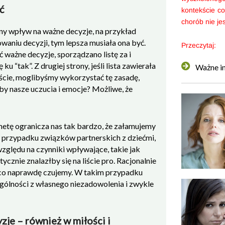
ć
kontekście co
chorób nie je
ny wpływ na ważne decyzje, na przykład
waniu decyzji, tym lepsza musiała ona być.
Przeczytaj:
ć ważne decyzje, sporządzano listę za i
u “tak”. Z drugiej strony, jeśli lista zawierała
Ważne i
ście, moglibyśmy wykorzystać tę zasadę,
by nasze uczucia i emocje? Możliwe, że
 metę ogranicza nas tak bardzo, że załamujemy
w przypadku związków partnerskich z dziećmi,
 względu na czynniki wpływające, takie jak
ycznie znalazłby się na liście pro. Racjonalnie
, co naprawdę czujemy. W takim przypadku
ególności z własnego niezadowolenia i zwykle
je – również w miłości i