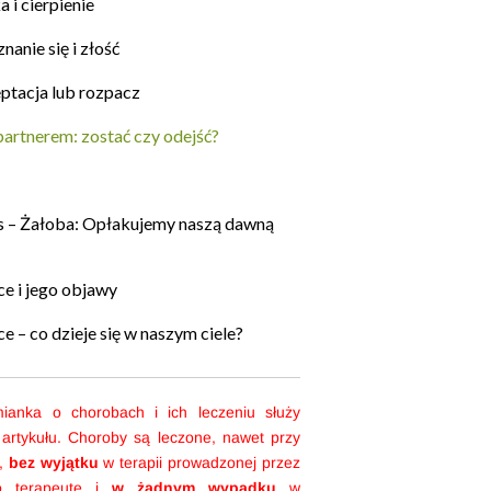
 i cierpienie
nanie się i złość
ptacja lub rozpacz
partnerem: zostać czy odejść?
s – Żałoba: Opłakujemy naszą dawną
e i jego objawy
e – co dzieje się w naszym ciele?
ianka o chorobach i ich leczeniu służy
 artykułu. Choroby są leczone, nawet przy
,
bez wyjątku
w terapii prowadzonej przez
o terapeutę i
w żadnym wypadku
w