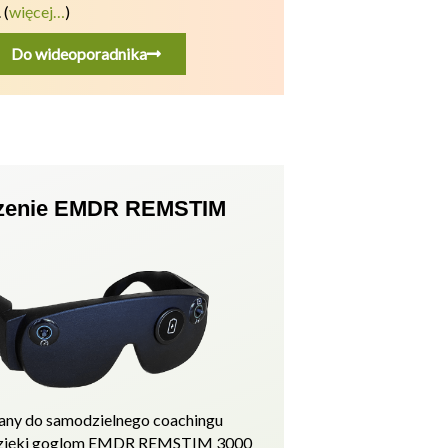
.
(
więcej…
)
Do wideoporadnika
zenie EMDR REMSTIM
ny do samodzielnego coachingu
zięki goglom EMDR REMSTIM 3000