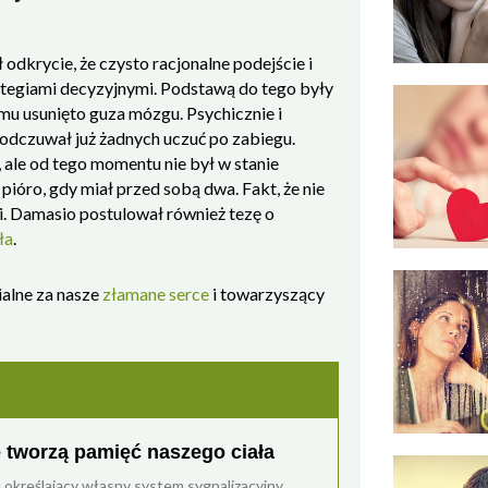
 odkrycie, że czysto racjonalne podejście i
rategiami decyzyjnymi. Podstawą do tego były
emu usunięto guza mózgu. Psychicznie i
e odczuwał już żadnych uczuć po zabiegu.
, ale od tego momentu nie był w stanie
ióro, gdy miał przed sobą dwa. Fakt, że nie
i. Damasio postulował również tezę o
ła
.
alne za nasze
złamane serce
i towarzyszący
 tworzą pamięć naszego ciała
określający własny system sygnalizacyjny