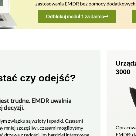
zastosowania EMDR bez pomocy dodatkowych
Odblokuj moduł 1 za darmo
Urząd
3000
stać czy odejść?
 jest trudne. EMDR uwalnia
j decyzji.
ym związku są wzloty i upadki. Czasami
Opracowa
my mniej szczęśliwi, czasami moglibyśmy
EMDR: d
ć drzewa z radości. Im bardziej intensywna