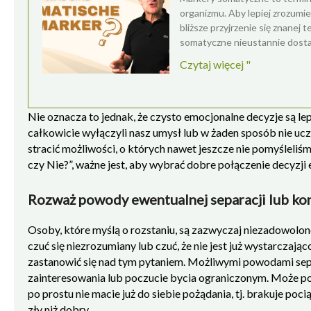
organizmu. Aby lepiej zrozumi
bliższe przyjrzenie się znanej
somatyczne nieustannie dosta
Czytaj więcej "
Nie oznacza to jednak, że czysto emocjonalne decyzje s
całkowicie wyłączyli nasz umysł lub w żaden sposób nie ucz
stracić możliwości, o których nawet jeszcze nie pomyśleliśm
czy Nie?”, ważne jest, aby wybrać dobre połączenie decyzji 
Rozważ powody ewentualnej separacji lub kon
Osoby, które myślą o rozstaniu, są zazwyczaj niezadowolon
czuć się niezrozumiany lub czuć, że nie jest już wystarczają
zastanowić się nad tym pytaniem. Możliwymi powodami sep
zainteresowania lub poczucie bycia ograniczonym. Może po p
po prostu nie macie już do siebie pożądania, tj. brakuje poci
zły niż dobry.