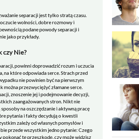
zważanie separacji jest tylko stratą czasu.
oczucie wolności, dobre rozmowy i
 pewnością podane powody separacji i
nie jako przykłady.
k czy Nie?
aracji, powinni doprowadzić rozum i uczucia
, na które odpowiada serce. Strach przed
wypadku nie powinien być na pierwszym
jak można przezwyciężyć złamane serce.
cji, znoszenie jej i podejmowanie decyzji,
stkich zaangażowanych stron. Nikt nie
ją sposoby na oszczędzanie i aktywną pracę
óre pytania i fakty decydują o kwestii
szystkim zależy od własnych pomysłów i
sobie przede wszystkim jedno pytanie: Czego
 by pokonać tę przeszkodę, czy może widzisz