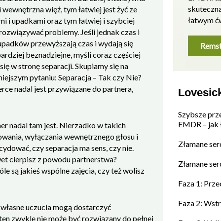
skuteczn
i wewnętrzna więź, tym łatwiej jest żyć ze
łatwym ć
i i upadkami oraz tym łatwiej i szybciej
ozwiązywać problemy. Jeśli jednak czas i
upadków przewyższają czas i wydają się
Remst
ardziej beznadziejne, myśli coraz częściej
 się w stronę separacji. Skupiamy się na
iejszym pytaniu: Separacja – Tak czy Nie?
rce nadal jest przywiązane do partnera,
Lovesic
Szybsze prz
EMDR – jak ł
ner nadal tam jest. Nierzadko w takich
owania, wyłączania wewnętrznego głosu i
Złamane ser
ydować, czy separacja ma sens, czy nie.
et cierpisz z powodu partnerstwa?
Złamane serc
le są jakieś wspólne zajęcia, czy też wolisz
Faza 1: Prze
Faza 2: Wstr
ko własne uczucia mogą dostarczyć
ten zwykle nie może być rozwiązany do pełnej