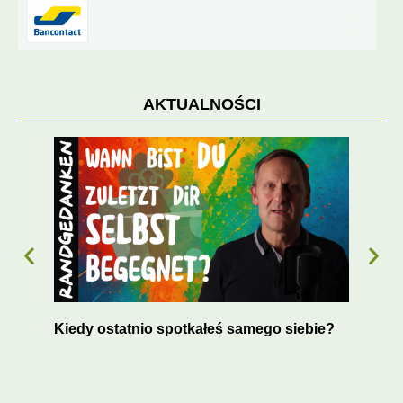
AKTUALNOŚCI
es
Kiedy ostatnio spotkałeś samego siebie?
Suk
blo