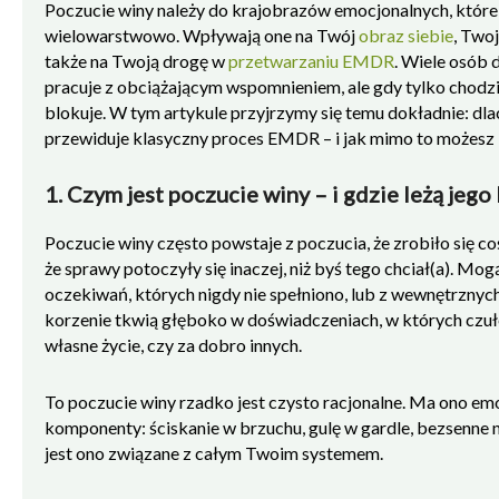
Poczucie winy należy do krajobrazów emocjonalnych, które 
wielowarstwowo. Wpływają one na Twój
obraz siebie
, Twoj
także na Twoją drogę w
przetwarzaniu EMDR
. Wiele osób 
pracuje z obciążającym wspomnieniem, ale gdy tylko chodzi
blokuje. W tym artykule przyjrzymy się temu dokładnie: dl
przewiduje klasyczny proces EMDR – i jak mimo to możesz 
1. Czym jest poczucie winy – i gdzie leżą jego
Poczucie winy często powstaje z poczucia, że zrobiło się coś
że sprawy potoczyły się inaczej, niż byś tego chciał(a). Mo
oczekiwań, których nigdy nie spełniono, lub z wewnętrznyc
korzenie tkwią głęboko w doświadczeniach, w których czułeś
własne życie, czy za dobro innych.
To poczucie winy rzadko jest czysto racjonalne. Ma ono emo
komponenty: ściskanie w brzuchu, gulę w gardle, bezsenne n
jest ono związane z całym Twoim systemem.