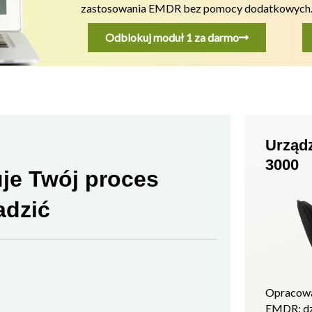
zastosowania EMDR bez pomocy dodatkowych
Odblokuj moduł 1 za darmo
Urząd
3000
je Twój proces
adzić
Opracowa
EMDR: d