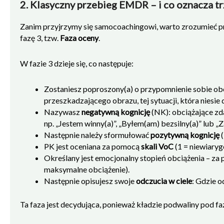
2. Klasyczny przebieg EMDR – i co oznacza tr
Zanim przyjrzymy się samocoachingowi, warto zrozumieć 
fazę 3, tzw.
Faza oceny
.
W fazie 3 dzieje się, co następuje:
Zostaniesz poproszony(a) o przypomnienie sobie ob
przeszkadzającego obrazu, tej sytuacji, która niesie 
Nazywasz
negatywną kognicję
(NK): obciążające zd
np. „Jestem winny(a)”, „Byłem(am) bezsilny(a)” lub 
Następnie należy sformułować
pozytywną kognicję
(
PK jest oceniana za pomocą
skali VoC
(1 = niewiaryg
Określany jest emocjonalny stopień obciążenia – z
maksymalne obciążenie).
Następnie opisujesz swoje
odczucia w ciele
: Gdzie 
Ta faza jest decydująca, ponieważ kładzie podwaliny pod f
Czy mogę również użyć REMSTIM 3000, aby
wzmocnić pozytywne wydarzenia i sprawić,