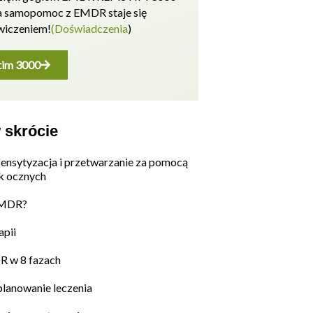
a samopomoc z EMDR staje się
wiczeniem!
(Doświadczenia
)
im 3000
skrócie
nsytyzacja i przetwarzanie za pomocą
k ocznych
EMDR?
pii
R w 8 fazach
planowanie leczenia