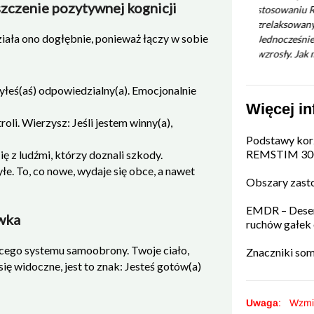
szczenie pozytywnej kognicji
stosowaniu REMSTIM 3000. Jestem bardziej
zrelaksowany i mniej zestresowany.
ziała ono dogłębnie, ponieważ łączy w sobie
Jednocześnie wydaje się, że wyzwania
wzrosły. Jak można to wyjaśnić?
byłeś(aś) odpowiedzialny(a). Emocjonalnie
Więcej in
li. Wierzysz: Jeśli jestem winny(a),
Podstawy kor
REMSTIM 30
 z ludźmi, którzy doznali szkody.
yłe. To, co nowe, wydaje się obce, a nawet
Obszary zast
EMDR – Desen
ówka
ruchów gałek
ącego systemu samoobrony. Twoje ciało,
Znaczniki som
się widoczne, jest to znak: Jesteś gotów(a)
Uwaga
: Wzmi