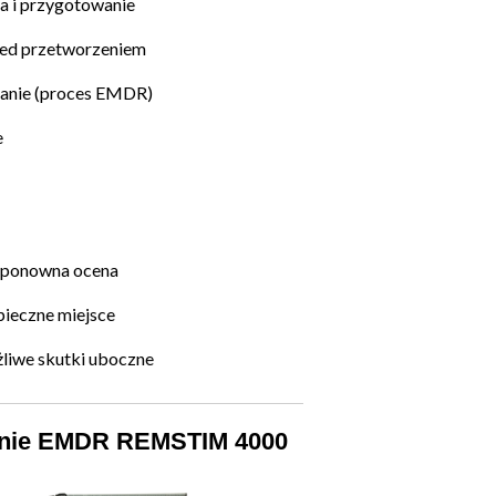
cja i przygotowanie
zed przetworzeniem
zanie (proces EMDR)
e
i ponowna ocena
ieczne miejsce
iwe skutki uboczne
nie EMDR REMSTIM 4000