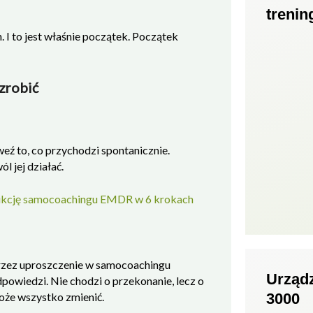
treni
 I to jest właśnie początek. Początek
zrobić
eź to, co przychodzi spontanicznie.
ól jej działać.
rukcję samocoachingu EMDR w 6 krokach
Poprzez uproszczenie w samocoachingu
Urząd
powiedzi. Nie chodzi o przekonanie, lecz o
może wszystko zmienić.
3000