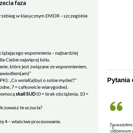
zecia faza
przebieg w klasycznym EMDR – szczególnie
ciążającego wspomnienia – najbardziej
dla Ciebie najwięcej bólu.
anie, które jest związane ze wspomnieniem,
„Zawiodłem(am)”
Pytania 
PK): „Co wolał(a)byś o sobie myśleć?”
odne, 7 = całkowicie wiarygodne).
a pomocą
skali SUD
(0 = brak obciążenia, 10 =
odczuwasz te uczucia?
azę 4 – właściwe procesowanie.
Zauważyłem, że moja odporność w
Czy mog
codziennym życiu wzrosła dzięki regularnemu
EMDR 