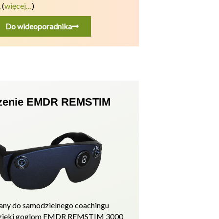
.
(
więcej…
)
Do wideoporadnika
zenie EMDR REMSTIM
ny do samodzielnego coachingu
zięki goglom EMDR REMSTIM 3000