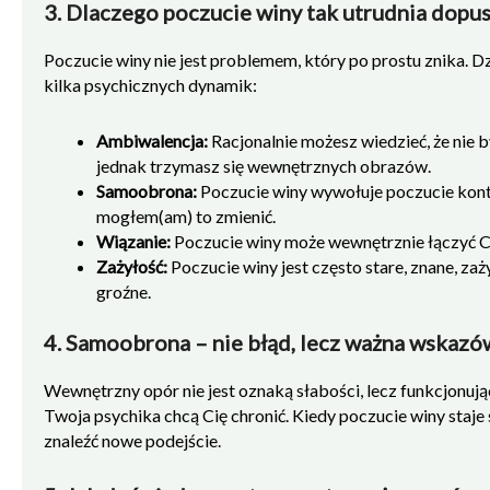
3. Dlaczego poczucie winy tak utrudnia dopu
by były dla mnie trwałe?
Poczucie winy nie jest problemem, który po prostu znika. D
kilka psychicznych dynamik:
Ambiwalencja:
Racjonalnie możesz wiedzieć, że nie 
jednak trzymasz się wewnętrznych obrazów.
Samoobrona:
Poczucie winy wywołuje poczucie kontro
mogłem(am) to zmienić.
Wiązanie:
Poczucie winy może wewnętrznie łączyć Cię
Zażyłość:
Poczucie winy jest często stare, znane, zaż
groźne.
4. Samoobrona – nie błąd, lecz ważna wskaz
Wewnętrzny opór nie jest oznaką słabości, lecz funkcjonuj
Twoja psychika chcą Cię chronić. Kiedy poczucie winy staje 
znaleźć nowe podejście.