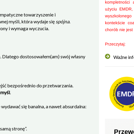
kompletności 
użyciu EMDR
empatyczne towarzyszenie i
wyszkoloneg
ej myśli, która wydaje się
spójna
.
kontekście co
żony i wymaga wyczucia.
chorób nie jest
Przeczytaj:
. Dlatego dostosowałem(am) swój własny
Ważne inf
zejść bezpośrednio do przetwarzania.
 myśl
.
e wydawać się banalna, a nawet absurdalna:
samą stronę”.
Przew