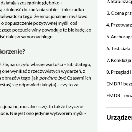
2. Stabiliza
działają szczególnie głęboko i
ą zdolność do zaufania sobie – i nierzadko
3. Ocena pr
doświadcza tego, że emocjonalnie i myślowo
 o dopuszczenie pozytywnej myśli, coś
4. Przetwar
aczego poczucie winy powoduje tę blokadę, co
iść dalej w samocoachingu.
5. Anchorag
6. Test ciała
 korzenie?
7. Konkluzja
 źle, naruszyło własne wartości – lub dlatego,
gą one wynikać z rzeczywistych wydarzeń, z
8. Przegląd 
h obrazów tego, jak
powinno być
. Czasami ich
EMDR i bezp
(aś) się odpowiedzialny(a) – czy to za
EMDR – możl
cjonalne, moralne i często także fizyczne
oce. Nie jest ono jedynie wytworem myśli –
Urządze