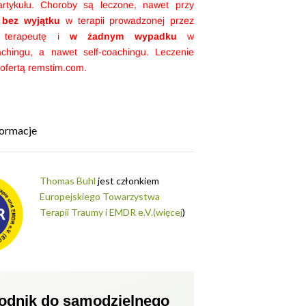
artykułu. Choroby są leczone, nawet przy
,
bez wyjątku
w terapii prowadzonej przez
o terapeutę i
w żadnym wypadku
w
achingu, a nawet self-coachingu. Leczenie
 ofertą remstim.com.
ormacje
Thomas Buhl
jest członkiem
Europejskiego Towarzystwa
Terapii Traumy i EMDR e.V.
(więcej
)
odnik do samodzielnego