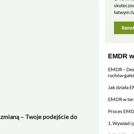
skuteczn
łatwym ć
Remst
EMDR w 
EMDR – Dese
ruchów gałe
Jak działa 
EMDR w tera
Proces EMD
zmianą – Twoje podejście do
1. Wywiad i 