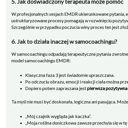
5. Jak doświadczony terapeuta może pomóc
W profesjonalnych sesjach EMDR ukierunkowane pytania, 
ustrukturyzowane procesy pomagają w rozwinięciu pozytywn
Szczególnie w przypadku poczucia winy proces ten jest zło
6. Jak to działa inaczej w samocoachingu?
W samocoachingu odpadają terapeutyczne pytania zwrotne
model samocoachingu EMDR:
Klasyczna faza 3 jest świadomie upraszczana.
Po odczuciu obrazu, emocji i reakcji ciała można pr
Dopiero potem zapraszana jest
pierwsza pozytywna
Ta myśl nie musi być doskonała, logiczna ani pasująca. Moż
„Mój czajnik wygląda jak kaczka”.
„Moja roślina doniczkowa zawsze przechyla się w tę 