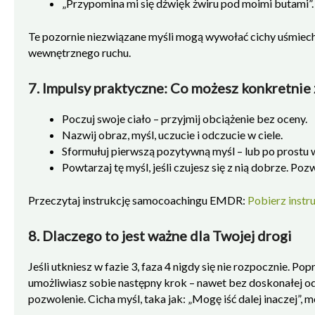
„Przypomina mi się dźwięk żwiru pod moimi butami”.
Te pozornie niezwiązane myśli mogą wywołać cichy uśmiech.
wewnętrznego ruchu.
7. Impulsy praktyczne: Co możesz konkretnie 
Poczuj swoje ciało – przyjmij obciążenie bez oceny.
Nazwij obraz, myśl, uczucie i odczucie w ciele.
Sformułuj pierwszą pozytywną myśl – lub po prostu w
Powtarzaj tę myśl, jeśli czujesz się z nią dobrze. Pozw
Przeczytaj instrukcję samocoachingu EMDR:
Pobierz inst
8. Dlaczego to jest ważne dla Twojej drogi
Jeśli utkniesz w fazie 3, faza 4 nigdy się nie rozpocznie. 
umożliwiasz sobie następny krok – nawet bez doskonałej od
pozwolenie. Cicha myśl, taka jak: „Mogę iść dalej inaczej”, 