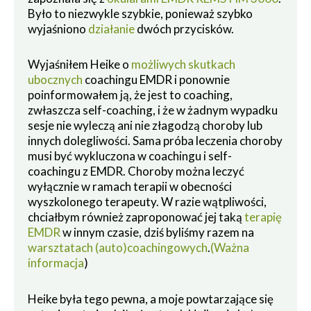
Było to niezwykle szybkie, ponieważ szybko
wyjaśniono
działanie
dwóch przycisków.
Wyjaśniłem Heike o
możliwych skutkach
ubocznych
coachingu EMDR i ponownie
poinformowałem ją, że jest to coaching,
zwłaszcza self-coaching, i że w żadnym wypadku
sesje nie wyleczą ani nie złagodzą choroby lub
innych dolegliwości. Sama próba leczenia choroby
musi być wykluczona w coachingu i self-
coachingu z EMDR. Choroby można leczyć
wyłącznie w ramach terapii w obecności
wyszkolonego terapeuty. W razie wątpliwości,
chciałbym również zaproponować jej taką
terapię
EMDR
w innym czasie, dziś byliśmy razem na
warsztatach (auto)coachingowych
.
(Ważna
informacja
)
Heike była tego pewna, a moje powtarzające się