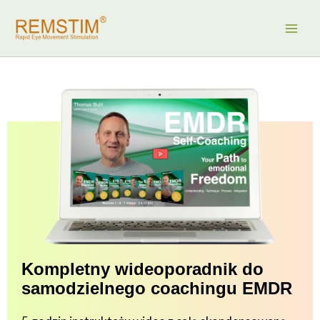
Przejdź
do
treści
Kompletny wideoporadnik do
samodzielnego coachingu EMDR