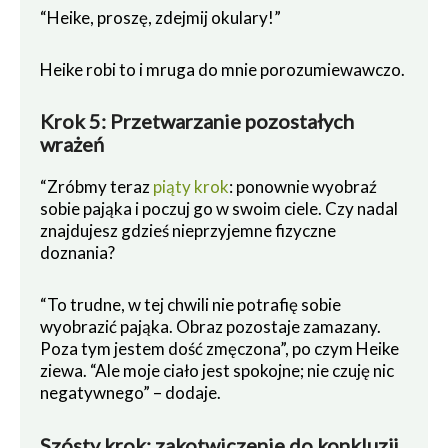
“Heike, proszę, zdejmij okulary!”
Heike robi to i mruga do mnie porozumiewawczo.
Krok 5: Przetwarzanie pozostałych
wrażeń
“Zróbmy teraz
piąty krok
: ponownie wyobraź
sobie pająka i poczuj go w swoim ciele. Czy nadal
znajdujesz gdzieś nieprzyjemne fizyczne
doznania?
“To trudne, w tej chwili nie potrafię sobie
wyobrazić pająka. Obraz pozostaje zamazany.
Poza tym jestem dość zmęczona”, po czym Heike
ziewa. “Ale moje ciało jest spokojne; nie czuję nic
negatywnego” – dodaje.
Szósty krok: zakotwiczenie do konkluzji