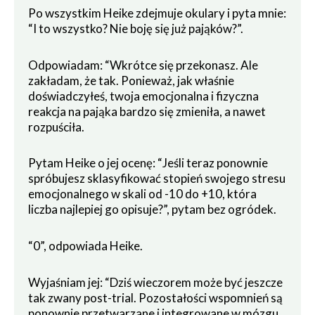
Po wszystkim Heike zdejmuje okulary i pyta mnie:
“I to wszystko? Nie boję się już pająków?”.
Odpowiadam: “Wkrótce się przekonasz. Ale
zakładam, że tak. Ponieważ, jak właśnie
doświadczyłeś, twoja emocjonalna i fizyczna
reakcja na pająka bardzo się zmieniła, a nawet
rozpuściła.
Pytam Heike o jej ocenę: “Jeśli teraz ponownie
spróbujesz sklasyfikować stopień swojego stresu
emocjonalnego w skali od -10 do +10, która
liczba najlepiej go opisuje?”, pytam bez ogródek.
“0”, odpowiada Heike.
Wyjaśniam jej: “Dziś wieczorem może być jeszcze
tak zwany post-trial. Pozostałości wspomnień są
ponownie przetwarzane i integrowane w mózgu