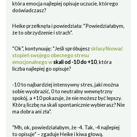
która emocja najlepiej opisuje uczucie, którego
doświadczasz?
Heike przełknęła i powiedziała: “Powiedziałabym,
że to obrzydzenie i strach”.
“Ok”, kontynuuję: “Jeśli spróbujesz
sklasyfikować
stopień swojego obecnego stresu
emocjonalnego w
skali od -10 do +10
, która
liczba najlepiej go opisuje?
-10 to najbardziej intensywny stres, jaki można
sobie wyobrazić, 0 to neutralny wewnętrzny
spokój, a +10 pokazuje, że nie możesz być lepszy.
Którą liczbę na skali spontanicznie wybierasz? Nie
ma dobra ani zła”.
“Mh, ok, powiedziałabym, że -4. Tak, -4 najlepiej
to opisuje” – zgaduje Heike i kiwa głową.