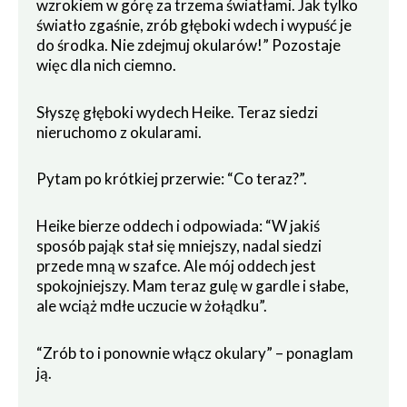
wzrokiem w górę za trzema światłami. Jak tylko
światło zgaśnie, zrób głęboki wdech i wypuść je
do środka. Nie zdejmuj okularów!” Pozostaje
więc dla nich ciemno.
Słyszę głęboki wydech Heike. Teraz siedzi
nieruchomo z okularami.
Pytam po krótkiej przerwie: “Co teraz?”.
Heike bierze oddech i odpowiada: “W jakiś
sposób pająk stał się mniejszy, nadal siedzi
przede mną w szafce. Ale mój oddech jest
spokojniejszy. Mam teraz gulę w gardle i słabe,
ale wciąż mdłe uczucie w żołądku”.
“Zrób to i ponownie włącz okulary” – ponaglam
ją.