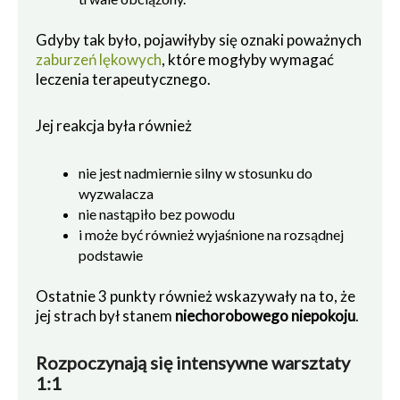
Gdyby tak było, pojawiłyby się oznaki poważnych
zaburzeń lękowych
, które mogłyby wymagać
leczenia terapeutycznego.
Jej reakcja była również
nie jest nadmiernie silny w stosunku do
wyzwalacza
nie nastąpiło bez powodu
i może być również wyjaśnione na rozsądnej
podstawie
Ostatnie 3 punkty również wskazywały na to, że
jej strach był stanem
niechorobowego niepokoju
.
Rozpoczynają się intensywne warsztaty
1:1