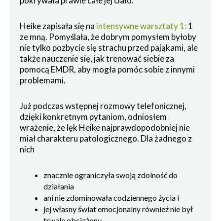
pokrywała prawie całe jej ciało.
Heike zapisała się na
intensywne warsztaty 1:
1
ze mną. Pomyślała, że dobrym pomysłem byłoby
nie tylko pozbycie się strachu przed pająkami, ale
także nauczenie się, jak trenować siebie za
pomocą EMDR, aby mogła pomóc sobie z innymi
problemami.
Już podczas wstępnej rozmowy telefonicznej,
dzięki konkretnym pytaniom, odniosłem
wrażenie, że lęk Heike najprawdopodobniej nie
miał charakteru patologicznego. Dla żadnego z
nich
znacznie ograniczyła swoją zdolność do
działania
ani nie zdominowała codziennego życia i
jej własny świat emocjonalny również nie był
trwale obciążony.