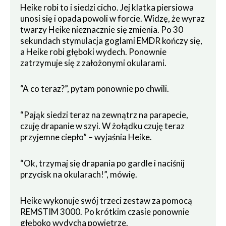
Heike robi to i siedzi cicho. Jej klatka piersiowa
unosi się i opada powoli w forcie. Widzę, że wyraz
twarzy Heike nieznacznie się zmienia. Po 30
sekundach stymulacja goglami EMDR kończy się,
a Heike robi głęboki wydech. Ponownie
zatrzymuje się z założonymi okularami.
“A co teraz?”, pytam ponownie po chwili.
“Pająk siedzi teraz na zewnątrz na parapecie,
czuję drapanie w szyi. W żołądku czuję teraz
przyjemne ciepło” – wyjaśnia Heike.
“Ok, trzymaj się drapania po gardle i naciśnij
przycisk na okularach!”, mówię.
Heike wykonuje swój trzeci zestaw za pomocą
REMSTIM 3000. Po krótkim czasie ponownie
głęboko wydycha powietrze.