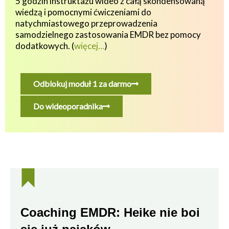
5 godzin instruktażu wideo z całą skondensowaną
wiedzą i pomocnymi ćwiczeniami do
natychmiastowego przeprowadzenia
samodzielnego zastosowania EMDR bez pomocy
dodatkowych.
(
więcej…
)
Odblokuj moduł 1 za darmo
Do wideoporadnika
Coaching EMDR: Heike nie boi