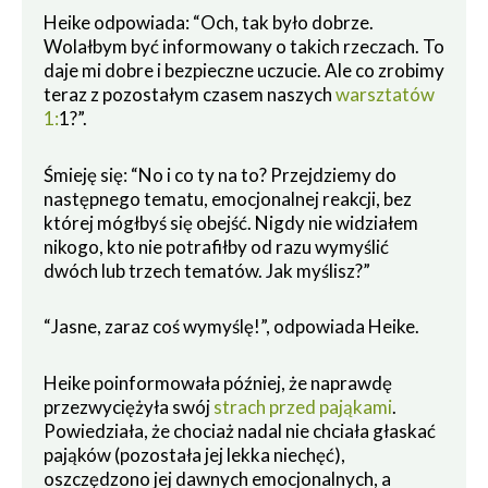
Heike odpowiada: “Och, tak było dobrze.
Wolałbym być informowany o takich rzeczach. To
daje mi dobre i bezpieczne uczucie. Ale co zrobimy
teraz z pozostałym czasem naszych
warsztatów
1:
1?”.
Śmieję się: “No i co ty na to? Przejdziemy do
następnego tematu, emocjonalnej reakcji, bez
której mógłbyś się obejść. Nigdy nie widziałem
nikogo, kto nie potrafiłby od razu wymyślić
dwóch lub trzech tematów. Jak myślisz?”
“Jasne, zaraz coś wymyślę!”, odpowiada Heike.
Heike poinformowała później, że naprawdę
przezwyciężyła swój
strach przed pająkami
.
Powiedziała, że chociaż nadal nie chciała głaskać
pająków (pozostała jej lekka niechęć),
oszczędzono jej dawnych emocjonalnych, a