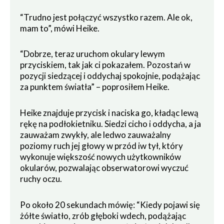
“Trudno jest połączyć wszystko razem. Ale ok,
mam to”, mówi Heike.
“Dobrze, teraz uruchom okulary lewym
przyciskiem, tak jak ci pokazałem. Pozostań w
pozycji siedzącej i oddychaj spokojnie, podążając
za punktem światła” – poprosiłem Heike.
Heike znajduje przycisk i naciska go, kładąc lewą
rękę na podłokietniku. Siedzi cicho i oddycha, a ja
zauważam zwykły, ale ledwo zauważalny
poziomy ruch jej głowy w przód iw tył, który
wykonuje większość nowych użytkowników
okularów, pozwalając obserwatorowi wyczuć
ruchy oczu.
Po około 20 sekundach mówię: “Kiedy pojawi się
żółte światło, zrób głęboki wdech, podążając