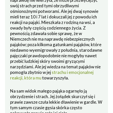
naprawdę nie wierzyła, że może przezwyciężyć
swój strach przed tymi obrzydliwymi
ośmionożnymi potworami. Ale jej dwaj synowie
mieli teraz 10 i 7 lat i dokuczali jej z powodu ich
reakcji na pająki. Mieszkała z rodziną na wsi, a
owady były częścią codziennego życia. Z
pewnością zdawała sobie sprawę, że w
Niemczech nie ma naprawdę niebezpiecznych
pająków; poza kilkoma gatunkami pająków, które
niedawno wyemigrowały z południa, starodawne
pajęczaki prawdopodobnie nie mogłyby nawet
przebić ludzkiej skóry swoimi gryzącymi
narzędziami. Ale jej wiedza na temat pająków nie
pomogła zbytnio w jej
strachu i emocjonalnej
reakcji, która mu
towarzyszyła.
Na sam widok małego pająka ogarnęło ją
obrzydzenie i strach. Jej żołądek skurczył się i
prawie zawsze czuła lekkie dławienie w gardle. W
tym samym czasie gęsia skórka często