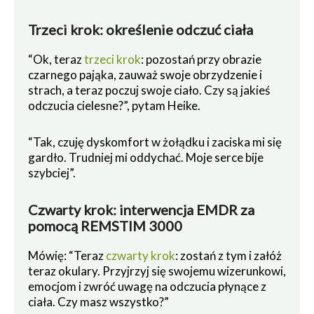
Trzeci krok: określenie odczuć ciała
“Ok, teraz
trzeci krok
: pozostań przy obrazie
czarnego pająka, zauważ swoje obrzydzenie i
strach, a teraz poczuj swoje ciało. Czy są jakieś
odczucia cielesne?”, pytam Heike.
“Tak, czuję dyskomfort w żołądku i zaciska mi się
gardło. Trudniej mi oddychać. Moje serce bije
szybciej”.
Czwarty krok: interwencja EMDR za
pomocą REMSTIM 3000
Mówię: “Teraz
czwarty krok
: zostań z tym i załóż
teraz okulary. Przyjrzyj się swojemu wizerunkowi,
emocjom i zwróć uwagę na odczucia płynące z
ciała. Czy masz wszystko?”