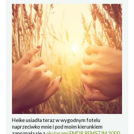
Heike usiadła teraz w wygodnym fotelu
naprzeciwko mnie i pod moim kierunkiem
zapoznała się z
okularami EMDR REMSTIM 3000
.