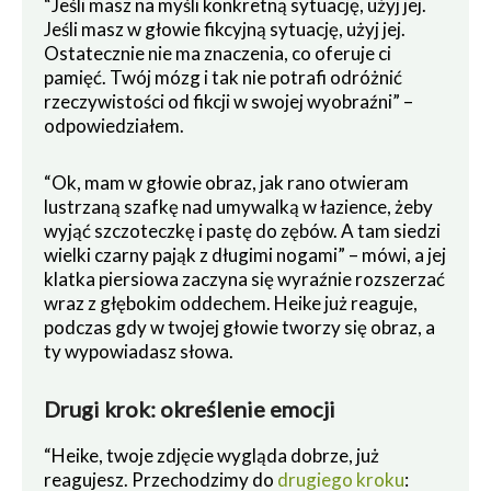
“Jeśli masz na myśli konkretną sytuację, użyj jej.
Jeśli masz w głowie fikcyjną sytuację, użyj jej.
Ostatecznie nie ma znaczenia, co oferuje ci
pamięć. Twój mózg i tak nie potrafi odróżnić
rzeczywistości od fikcji w swojej wyobraźni” –
odpowiedziałem.
“Ok, mam w głowie obraz, jak rano otwieram
lustrzaną szafkę nad umywalką w łazience, żeby
wyjąć szczoteczkę i pastę do zębów. A tam siedzi
wielki czarny pająk z długimi nogami” – mówi, a jej
klatka piersiowa zaczyna się wyraźnie rozszerzać
wraz z głębokim oddechem. Heike już reaguje,
podczas gdy w twojej głowie tworzy się obraz, a
ty wypowiadasz słowa.
Drugi krok: określenie emocji
“Heike, twoje zdjęcie wygląda dobrze, już
reagujesz. Przechodzimy do
drugiego kroku
: