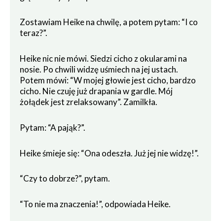
Zostawiam Heike na chwilę, a potem pytam: “I co
teraz?”.
Heike nic nie mówi. Siedzi cicho z okularami na
nosie. Po chwili widzę uśmiech na jej ustach.
Potem mówi: “W mojej głowie jest cicho, bardzo
cicho. Nie czuję już drapania w gardle. Mój
żołądek jest zrelaksowany”. Zamilkła.
Pytam: “A pająk?”.
Heike śmieje się: “Ona odeszła. Już jej nie widzę!”.
“Czy to dobrze?”, pytam.
“To nie ma znaczenia!”, odpowiada Heike.