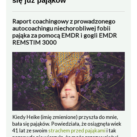
się już pająków
Raport coachingowy z prowadzonego
autocoachingu niechorobliwej fobii
pająka za pomocą EMDR i gogli EMDR
REMSTIM 3000
Kiedy Heike (imię zmienione) przyszła do mnie,
bała się pająków. Powiedziała, że osiągnęła wiek
41 lat ze swoim
strachem przed pająkami
i tak