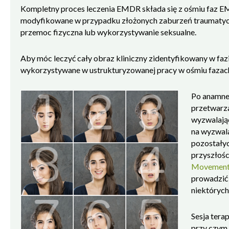
Kompletny proces leczenia EMDR składa się z ośmiu faz 
modyfikowane w przypadku złożonych zaburzeń traumatyczn
przemoc fizyczna lub wykorzystywanie seksualne.
Aby móc leczyć cały obraz kliniczny zidentyfikowany w fazi
wykorzystywane w ustrukturyzowanej pracy w ośmiu faza
Po anamnezi
przetwarza
wyzwalając
na wyzwala
pozostały
przyszłośc
Movement 
prowadzić 
niektórych
Czy mogę również użyć REMSTIM 3000, aby
Sesja tera
wzmocnić pozytywne wydarzenia i sprawić,
przy czym 