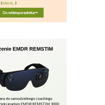
.
(
więcej…
)
Do wideoporadnika
zenie EMDR REMSTIM
ny do samodzielnego coachingu
zięki goglom EMDR REMSTIM 3000