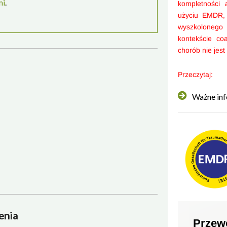
mi
.
kompletności 
użyciu EMDR
wyszkoloneg
kontekście co
chorób nie jest
Przeczytaj:
Ważne inf
enia
Przew