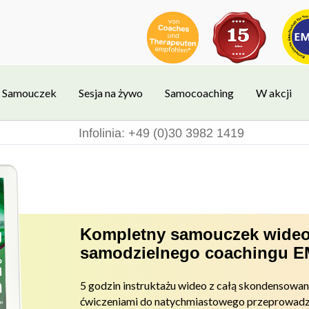
Samouczek
Sesja na żywo
Samocoaching
W akcji
Infolinia: +49 (0)30 3982 1419
Kompletny samouczek wideo
samodzielnego coachingu 
5 godzin instruktażu wideo z całą skondensowa
ćwiczeniami do
natychmiastowego przeprowadz