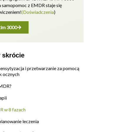
a samopomoc z EMDR staje się
wiczeniem!
(Doświadczenia
)
im 3000
skrócie
nsytyzacja i przetwarzanie za pomocą
k ocznych
EMDR?
pii
R w 8 fazach
planowanie leczenia