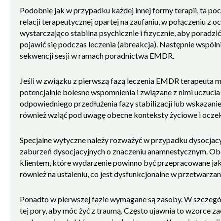
Podobnie jak w przypadku każdej innej formy terapii, ta po
relacji terapeutycznej opartej na zaufaniu, w połączeniu z o
wystarczająco stabilna psychicznie i fizycznie, aby poradz
pojawić się podczas leczenia (abreakcja). Następnie wspólnie
sekwencji sesji w ramach poradnictwa EMDR.
Jeśli w związku z pierwszą fazą leczenia EMDR terapeuta ma 
potencjalnie bolesne wspomnienia i związane z nimi uczuci
odpowiedniego przedłużenia fazy stabilizacji lub wskazani
również wziąć pod uwagę obecne konteksty życiowe i ocze
Specjalne wytyczne należy rozważyć w przypadku dysocjacy
zaburzeń dysocjacyjnych o znaczeniu anamnestycznym. Obej
klientem, które wydarzenie powinno być przepracowane ja
również na ustaleniu, co jest dysfunkcjonalne w przetwarzani
Ponadto w pierwszej fazie wymagane są zasoby. W szczegól
tej pory, aby móc żyć z traumą. Często ujawnia to wzorce 