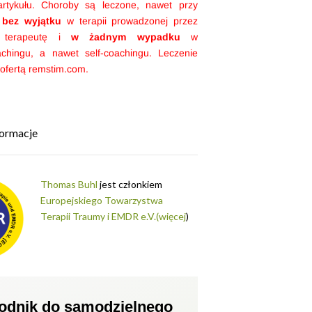
artykułu. Choroby są leczone, nawet przy
,
bez wyjątku
w terapii prowadzonej przez
o terapeutę i
w żadnym wypadku
w
achingu, a nawet self-coachingu. Leczenie
 ofertą remstim.com.
ormacje
Thomas Buhl
jest członkiem
Europejskiego Towarzystwa
Terapii Traumy i EMDR e.V.
(więcej
)
odnik do samodzielnego