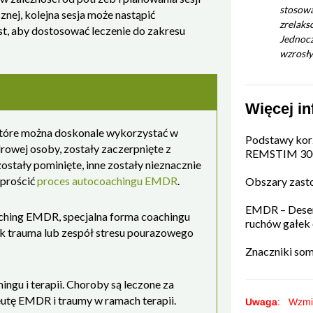
stosowaniu REMSTIM 3000. Jestem bardziej
znej, kolejna sesja może nastąpić
zrelaksowany i mniej zestresowany.
t, aby dostosować leczenie do zakresu
Jednocześnie wydaje się, że wyzwania
wzrosły. Jak można to wyjaśnić?
Więcej in
które można doskonale wykorzystać w
Podstawy kor
rowej osoby, zostały zaczerpnięte z
REMSTIM 30
ostały pominięte, inne zostały nieznacznie
uprościć
proces autocoachingu EMDR
.
Obszary zast
EMDR – Desen
ching EMDR, specjalna forma coachingu
ruchów gałek
jak trauma lub zespół stresu pourazowego
Znaczniki som
ngu i terapii. Choroby są leczone za
tę EMDR i traumy w ramach terapii.
Uwaga
: Wzmi