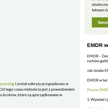
skuteczn
łatwym ć
Remst
EMDR w 
EMDR – Dese
ruchów gałe
Jak działa 
EMDR w tera
ocessing
i został odkryty przypadkowo w
 Od tego czasu metoda ta jest z powodzeniem
Proces EMD
lku kroków, które są uporządkowane w
1. Wywiad i 