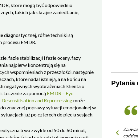
EMDR, które mogą być odpowiednio
ych, takich jak skrajne zaniedbanie,
e diagnostycznej, różne techniki są
ch procesu EMDR.
e, fazie stabilizacji i fazie oceny, fazy
nia najpierw koncentrują się na
ych wspomnieniach z przeszłości, następnie
czach, które nadal istnieją, a na końcu na
Pytania 
ch negatywnych wyobrażeniach klienta o
i. Leczenie za pomocą
EMDR – Eye
Desensitisation and Reprocessing
może
do znacznej poprawy sytuacji emocjonalnej w
 sytuacjach już po czterech do pięciu sesjach.
Zauważyłem, że moja odporność w
Czy mog
peutyczna trwa zwykle od 50 do 60 minut,
codziennym życiu wzrosła dzięki regularnemu
EMDR 
w zależności od potrzeb i planowania sesji