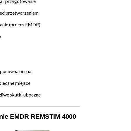
cja i przygotowanie
zed przetworzeniem
zanie (proces EMDR)
e
i ponowna ocena
ieczne miejsce
iwe skutki uboczne
nie EMDR REMSTIM 4000