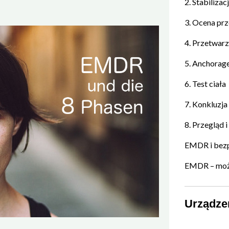
2. Stabiliza
3. Ocena pr
4. Przetwar
5. Anchorag
6. Test ciała
7. Konkluzja
8. Przegląd 
EMDR i bezp
EMDR – możl
Urządze