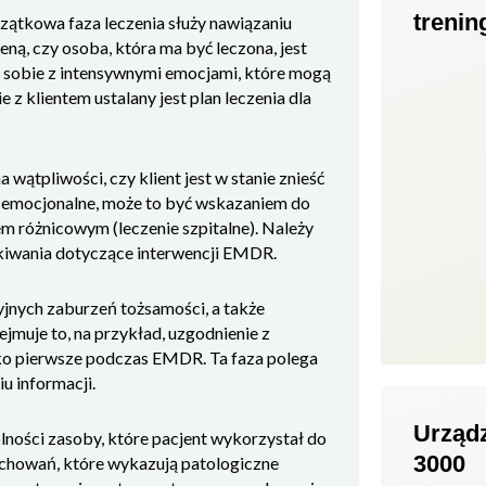
treni
czątkowa faza leczenia służy nawiązaniu
ceną, czy osoba, która ma być leczona, jest
ić sobie z intensywnymi emocjami, które mogą
 z klientem ustalany jest plan leczenia dla
wątpliwości, czy klient jest w stanie znieść
a emocjonalne, może to być wskazaniem do
em różnicowym (leczenie szpitalne). Należy
kiwania dotyczące interwencji EMDR.
jnych zaburzeń tożsamości, a także
muje to, na przykład, uzgodnienie z
ko pierwsze podczas EMDR. Ta faza polega
u informacji.
Urząd
ności zasoby, które pacjent wykorzystał do
3000
zachowań, które wykazują patologiczne