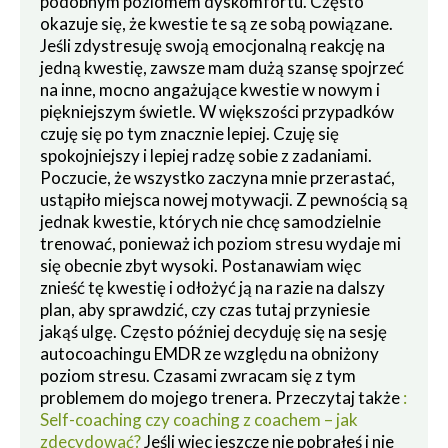
podobnym poziomem dyskomfortu. Często
okazuje się, że kwestie te są ze sobą powiązane.
Jeśli zdystresuję swoją emocjonalną reakcję na
jedną kwestię, zawsze mam dużą szansę spojrzeć
na inne, mocno angażujące kwestie w nowym i
piękniejszym świetle. W większości przypadków
czuję się po tym znacznie lepiej. Czuję się
spokojniejszy i lepiej radzę sobie z zadaniami.
Poczucie, że wszystko zaczyna mnie przerastać,
ustąpiło miejsca nowej motywacji. Z pewnością są
jednak kwestie, których nie chcę samodzielnie
trenować, ponieważ ich poziom stresu wydaje mi
się obecnie zbyt wysoki. Postanawiam więc
znieść tę kwestię i odłożyć ją na razie na dalszy
plan, aby sprawdzić, czy czas tutaj przyniesie
jakąś ulgę. Często później decyduję się na sesję
autocoachingu EMDR ze względu na obniżony
poziom stresu. Czasami zwracam się z tym
problemem do mojego trenera. Przeczytaj także
:
Self-coaching czy coaching z coachem – jak
zdecydować?
Jeśli więc jeszcze nie pobrałeś i nie