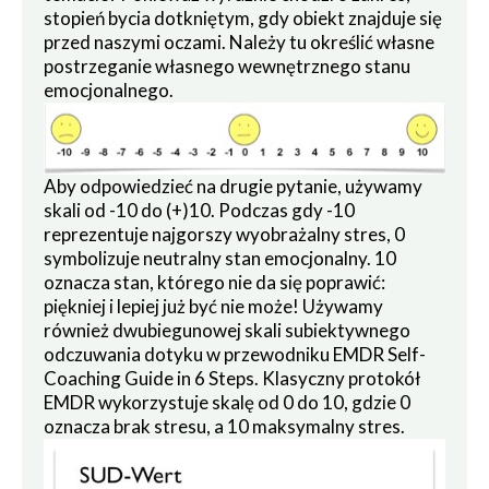
stopień bycia dotkniętym, gdy obiekt znajduje się
przed naszymi oczami. Należy tu określić własne
postrzeganie własnego wewnętrznego stanu
emocjonalnego.
Aby odpowiedzieć na drugie pytanie, używamy
skali od -10 do (+)10. Podczas gdy -10
reprezentuje najgorszy wyobrażalny stres, 0
symbolizuje neutralny stan emocjonalny. 10
oznacza stan, którego nie da się poprawić:
piękniej i lepiej już być nie może! Używamy
również dwubiegunowej skali subiektywnego
odczuwania dotyku w przewodniku EMDR Self-
Coaching Guide in 6 Steps. Klasyczny protokół
EMDR wykorzystuje skalę od 0 do 10, gdzie 0
oznacza brak stresu, a 10 maksymalny stres.