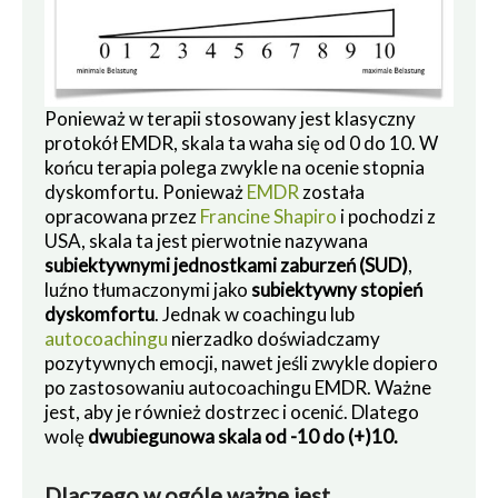
Ponieważ w terapii stosowany jest klasyczny
protokół EMDR, skala ta waha się od 0 do 10. W
końcu terapia polega zwykle na ocenie stopnia
dyskomfortu. Ponieważ
EMDR
została
opracowana przez
Francine Shapiro
i pochodzi z
USA, skala ta jest pierwotnie nazywana
subiektywnymi jednostkami zaburzeń (SUD)
,
luźno tłumaczonymi jako
subiektywny stopień
dyskomfortu
. Jednak w coachingu lub
autocoachingu
nierzadko doświadczamy
pozytywnych emocji, nawet jeśli zwykle dopiero
po zastosowaniu autocoachingu EMDR. Ważne
jest, aby je również dostrzec i ocenić. Dlatego
wolę
dwubiegunowa skala od -10 do (+)10.
Dlaczego w ogóle ważne jest