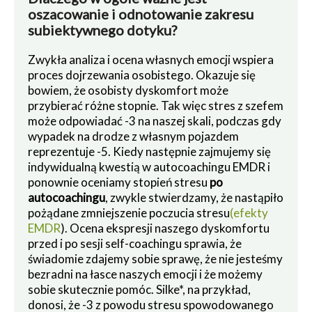
oszacowanie i odnotowanie zakresu
subiektywnego dotyku?
Zwykła analiza i ocena własnych emocji wspiera
proces dojrzewania osobistego. Okazuje się
bowiem, że osobisty dyskomfort może
przybierać różne stopnie. Tak więc stres z szefem
może odpowiadać -3 na naszej skali, podczas gdy
wypadek na drodze z własnym pojazdem
reprezentuje -5. Kiedy następnie zajmujemy się
indywidualną kwestią w autocoachingu EMDR i
ponownie oceniamy stopień stresu
po
autocoachingu
, zwykle stwierdzamy, że nastąpiło
pożądane zmniejszenie poczucia stresu
(efekty
EMDR
). Ocena ekspresji naszego dyskomfortu
przed i po sesji self-coachingu sprawia, że
świadomie zdajemy sobie sprawę, że nie jesteśmy
bezradni na łasce naszych emocji i że możemy
sobie skutecznie pomóc. Silke*, na przykład,
donosi, że -3 z powodu stresu spowodowanego