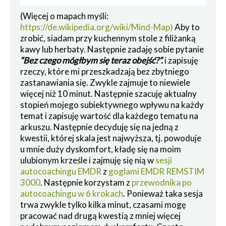
(Więcej o mapach myśli:
https://de.wikipedia.org/wiki/Mind-Map)
Aby to
zrobić, siadam przy kuchennym stole z filiżanką
kawy lub herbaty. Następnie zadaję sobie pytanie
“Bez czego mógłbym się teraz obejść?”.
i zapisuję
rzeczy, które mi przeszkadzają bez zbytniego
zastanawiania się. Zwykle zajmuje to niewiele
więcej niż 10 minut. Następnie szacuję aktualny
stopień mojego subiektywnego wpływu na każdy
temat i zapisuję wartość dla każdego tematu na
arkuszu. Następnie decyduję się na jedną z
kwestii, której skala jest najwyższa, tj. powoduje
u mnie duży dyskomfort, kładę się na moim
ulubionym krześle i zajmuję się nią w
sesji
autocoachingu EMDR
z
goglami EMDR REMSTIM
3000
. Następnie korzystam z
przewodnika po
autocoachingu w 6 krokach
. Ponieważ taka sesja
trwa zwykle tylko kilka minut, czasami mogę
pracować nad drugą kwestią z mniej więcej