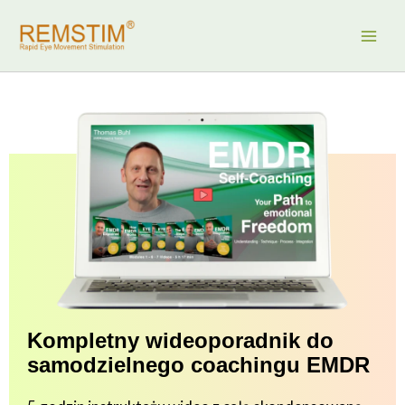
Przejdź
do
treści
Kompletny wideoporadnik do
samodzielnego coachingu EMDR