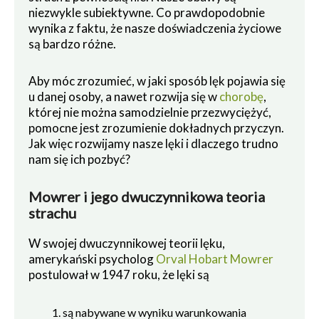
niezwykle subiektywne. Co prawdopodobnie
wynika z faktu, że nasze doświadczenia życiowe
są bardzo różne.
Aby móc zrozumieć, w jaki sposób lęk pojawia się
u danej osoby, a nawet rozwija się w
chorobę
,
której nie można samodzielnie przezwyciężyć,
pomocne jest zrozumienie dokładnych przyczyn.
Jak więc rozwijamy nasze lęki i dlaczego trudno
nam się ich pozbyć?
Mowrer i jego dwuczynnikowa teoria
strachu
W swojej dwuczynnikowej teorii lęku,
amerykański psycholog
Orval Hobart Mowrer
postulował w 1947 roku, że lęki są
są nabywane w wyniku warunkowania