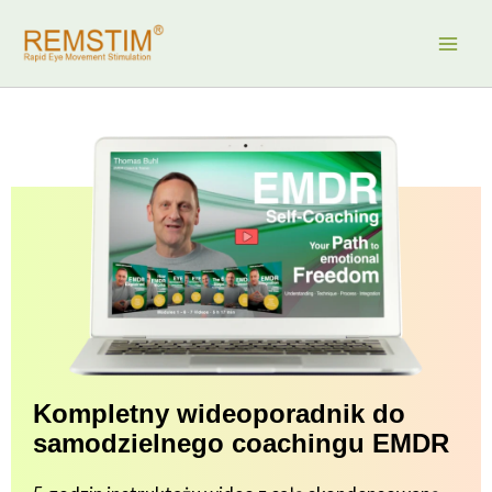
Przejdź
do
treści
Kompletny wideoporadnik do
samodzielnego coachingu EMDR