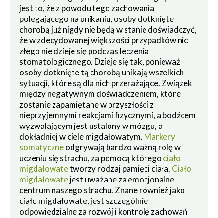
jest to, że z powodu tego zachowania
polegającego na unikaniu, osoby dotknięte
chorobą już nigdy nie będą w stanie doświadczyć,
że w zdecydowanej większości przypadków nic
złego nie dzieje się podczas leczenia
stomatologicznego. Dzieje się tak, ponieważ
osoby dotknięte tą chorobą unikają wszelkich
sytuacji, które są dla nich przerażające. Związek
między negatywnym doświadczeniem, które
zostanie zapamiętane w przyszłości z
nieprzyjemnymi reakcjami fizycznymi, a bodźcem
wyzwalającym jest ustalony w mózgu, a
dokładniej w ciele migdałowatym.
Markery
somatyczne
odgrywają bardzo ważną rolę w
uczeniu się strachu, za pomocą którego
ciało
migdałowate
tworzy rodzaj pamięci ciała.
Ciało
migdałowate
jest uważane za emocjonalne
centrum naszego strachu. Znane również jako
ciało migdałowate, jest szczególnie
odpowiedzialne za rozwój i kontrolę zachowań