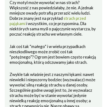
Czy motyl może wywołać w nas strach?
Większość z nas powiedziałaby, że nie. A jednak
mniejsze owady potrafią przerazić wielu ludzi.
Dobrze znany jest na przykład
strach przed
pająkami
i wszystkim, co je przypomina. Dla
niektórych sama myśl o pajęczynie wystarcza, by
poczuć reakcję strachu we własnym ciele.
Jak coś tak “małego” i w wielu przypadkach
nieszkodliwego może zrobić coś tak
“potężnego”? Ogrom jest bowiem często reakcją
emocjonalną, którą odczuwamy jako strach.
Zwykle tak właśnie jest z naszymi lękami: nawet
niewielki i niepozorny bodziec (wyzwalacz) może
wywołać silną reakcję strachu u danej osoby.
Szczególnie godne uwagi jest to, że wyzwalacz
strachu może być w stanie wywołać jedynie
niewielką reakcję emocjonalną u innej osoby; a
strach z pewnością nie. Nasze obawy są