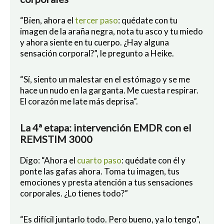
“Bien, ahora el
tercer paso
: quédate con tu
imagen de la araña negra, nota tu asco y tu miedo
y ahora siente en tu cuerpo. ¿Hay alguna
sensación corporal?”, le pregunto a Heike.
“Sí, siento un malestar en el estómago y se me
hace un nudo en la garganta. Me cuesta respirar.
El corazón me late más deprisa”.
La 4ª etapa: intervención EMDR con el
REMSTIM 3000
Digo: “Ahora el
cuarto paso
: quédate con él y
ponte las gafas ahora. Toma tu imagen, tus
emociones y presta atención a tus sensaciones
corporales. ¿Lo tienes todo?”
“Es difícil juntarlo todo. Pero bueno, ya lo tengo”,