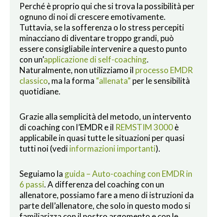
Perché è proprio qui che si trova la possibilità per
ognuno di noi di crescere emotivamente.
Tuttavia, se la sofferenza o lo stress percepiti
minacciano di diventare troppo grandi, può
essere consigliabile intervenire a questo punto
con un’
applicazione di self-coaching
.
Naturalmente, non utilizziamo il
processo EMDR
classico
, ma la forma
“allenata”
per le sensibilità
quotidiane.
Grazie alla semplicità del metodo, un intervento
di coaching con l’EMDR e il
REMSTIM 3000
è
applicabile in quasi tutte le situazioni per quasi
tutti noi (vedi
informazioni importanti
).
Seguiamo la
guida – Auto-coaching con EMDR in
6 passi
. A differenza del coaching con un
allenatore, possiamo fare a meno di istruzioni da
parte dell’allenatore, che solo in questo modo si
familiarizza con il nostro argomento e con le