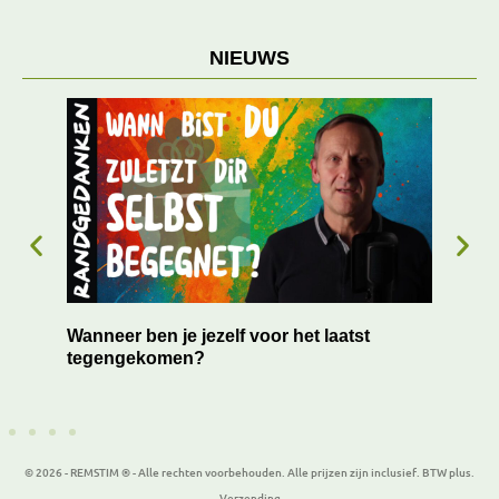
NIEUWS
 en
Wanneer ben je jezelf voor het laatst
Succ
tegengekomen?
blo
© 2026 - REMSTIM ® - Alle rechten voorbehouden. Alle prijzen zijn inclusief. BTW plus.
Verzending