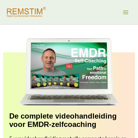
Ga
naar
de
inhoud
De complete videohandleiding
voor EMDR-zelfcoaching