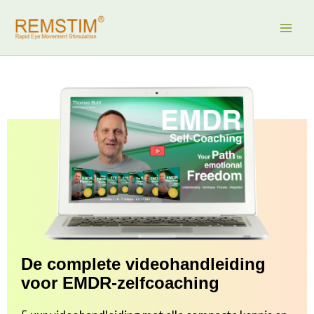
Ga
naar
de
inhoud
De complete videohandleiding
voor EMDR-zelfcoaching