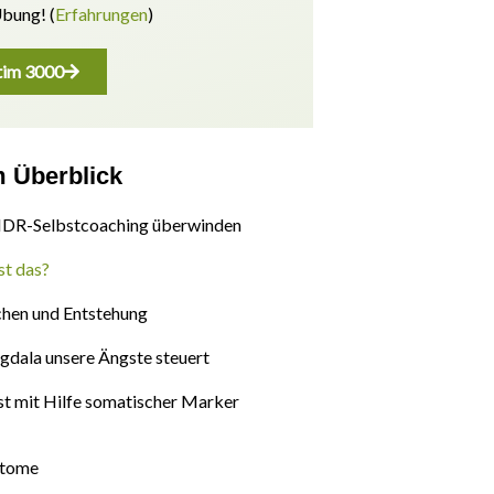
Übung! (
Erfahrungen
)
im 3000
m Überblick
DR-Selbstcoaching überwinden
st das?
chen und Entstehung
gdala unsere Ängste steuert
t mit Hilfe somatischer Marker
ptome