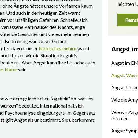
leichten 
h: ohne Ängste hätten unsere Vorfahren kaum
n. Und auch in der heutigen Zeit warnt
rn vor unzähligen Gefahren. Schnelle, sich
Remst
 verlassene Parkhäuser des Nachts, enge
wütende Gesichter und vieles mehr nehmen
ls Bedrohung war. Unser Gehirn,
n Teil davon: unser
limbisches Gehirn
warnt
Angst i
, noch bevor wir die Situation kognitiv
 “Denkhirn”. Aber Angst kann ihre Ursache auch
Angst im EM
er Natur
sein.
Angst: Was i
Angst: Ursa
sowie dem griechischen
“agchein”
ab, was ins
Wie die Amy
“würgen”
bedeutet. International hat sich
Wie wir Angs
nd Psychoanalyse eingebürgert. Im Gegensatz
erlernen
 ist, gilt Angst als unbestimmt. Sie überkommt
Angst: Sym