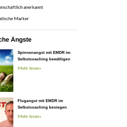
nschaftlich anerkannt
atische Marker
sche Ängste
Spinnenangst mit EMDR im
Selbstcoaching bewältigen
Mehr lesen»
Flugangst mit EMDR im
Selbstcoaching besiegen
Mehr lesen»