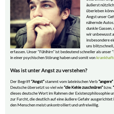
äußerst nützlic
überleben könne
Angst unser Gehi
nähernde Autos,
dunkle Gassen, 
wir unbewusst a
insbesondere ei
uns blitzschnell
erfassen. Unser “Fühlhirn” ist bedeutend schneller als unser
in einer psychischen Störung haben und somit von
krankhaft
Was ist unter Angst zu verstehen?
Der Begriff
“Angst”
stammt vom lateinischen Verb
“angere”
Deutsche übersetzt so viel wie
“die Kehle zuschnüren”
bzw.
dieses deutsche Wort im Rahmen der Existenzphilosophie u
zur Furcht, die deutlich auf eine äußere Gefahr ausgerichtet
den Menschen meist unkontrolliert und unfreiwillig.