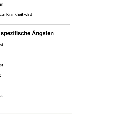
en
zur Krankheit wird
i spezifische Ängsten
st
st
t
st
t