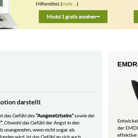
Hilfsmittel.
(
mehr…
)
Modul 1 gratis ansehen
EMDR-
otion darstellt
t das Gefühl des
“Ausgesetztseins”
sowie der
Entwickel
”
. Obwohl das Gefühl der Angst in den
der EMDR
als unangenehm, wenn nicht sogar als
effektive
unden wird, ist das Gefühl an sich auch