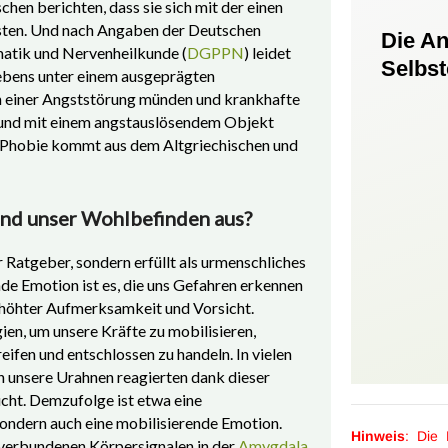
schen berichten, dass sie sich mit der einen
sten. Und nach Angaben der Deutschen
Die A
matik und Nervenheilkunde (
DGPPN
) leidet
Selbs
Lebens unter einem ausgeprägten
in einer Angststörung münden und krankhafte
t und mit einem angstauslösendem Objekt
t Phobie kommt aus dem Altgriechischen und
und unser Wohlbefinden aus?
r Ratgeber, sondern erfüllt als urmenschliches
de Emotion ist es, die uns Gefahren erkennen
erhöhter Aufmerksamkeit und Vorsicht.
ien, um unsere Kräfte zu mobilisieren,
en und entschlossen zu handeln. In vielen
n unsere Urahnen reagierten dank dieser
cht. Demzufolge ist etwa eine
sondern auch eine mobilisierende Emotion.
Hinweis
: Die
 verbundenen Körpersignalen in der
Amygdala
,