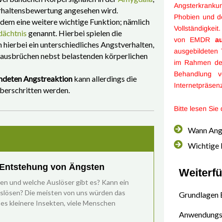
Angsterkrank
erhaltensbewertung angesehen wird.
Phobien und de
m eine weitere wichtige Funktion; nämlich
Vollständigkei
ächtnis
genannt. Hierbei spielen die
von EMDR
a
 hierbei ein unterschiedliches Angstverhalten,
ausgebildeten
tausbrüchen nebst belastenden körperlichen
im Rahmen des
Behandlung v
ndeten Angstreaktion
kann allerdings die
Internetpräsen
berschritten werden.
Bitte lesen Sie
Wann Angs
Wichtige 
 Entstehung von Ängsten
Weiterf
n und welche Auslöser gibt es? Kann ein
uslösen? Die meisten von uns würden das
Grundlagen
es kleinere Insekten, viele Menschen
Anwendungs