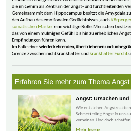
die im Gehirn als Zentrum der angst- und furchtleitenden V
Gemeinsam mit dem Hippocampus besitzt die Amygdala zude
den Aufbau des emotionalen Gedächtnisses, auch
Körperged
somatischen Marker
eine wichtige Rolle. Menschen besitzen
das von einem mulmigen Gefühl bis hin zu erheblichen Angs
Empfindungen führen kann.
Im Falle einer
wiederkehrenden, übertriebenen und unbegrü
Grenze zwischen nichtkrankhafter und
krankhafter Furcht
ü
Erfahren Sie mehr zum Thema Angst
Angst: Ursachen und
Wie entstehen Angstreaktione
Schmetterling Angst in uns a
verneinen. Und doch schaffen 
Mehr lesen»