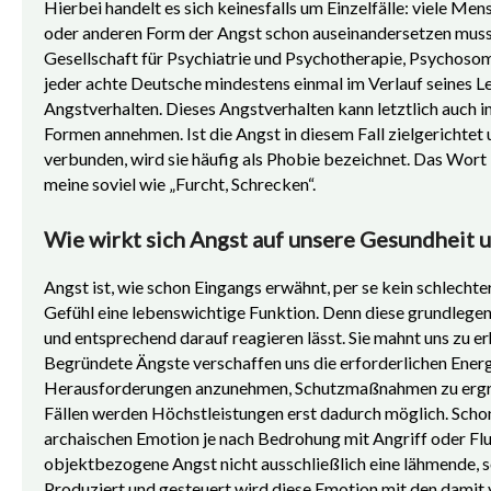
Hierbei handelt es sich keinesfalls um Einzelfälle: viele Men
oder anderen Form der Angst schon auseinandersetzen mus
Gesellschaft für Psychiatrie und Psychotherapie, Psychoso
jeder achte Deutsche mindestens einmal im Verlauf seines 
Angstverhalten. Dieses Angstverhalten kann letztlich auch 
Formen annehmen. Ist die Angst in diesem Fall zielgerichte
verbunden, wird sie häufig als Phobie bezeichnet. Das Wor
meine soviel wie „Furcht, Schrecken“.
Wie wirkt sich Angst auf unsere Gesundheit 
Angst ist, wie schon Eingangs erwähnt, per se kein schlechte
Gefühl eine lebenswichtige Funktion. Denn diese grundlegen
und entsprechend darauf reagieren lässt. Sie mahnt uns zu 
Begründete Ängste verschaffen uns die erforderlichen Energ
Herausforderungen anzunehmen, Schutzmaßnahmen zu ergreif
Fällen werden Höchstleistungen erst dadurch möglich. Scho
archaischen Emotion je nach Bedrohung mit Angriff oder Flu
objektbezogene Angst nicht ausschließlich eine lähmende, 
Produziert und gesteuert wird diese Emotion mit den damit