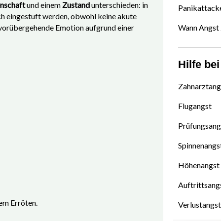
nschaft
und einem
Zustand
unterschieden: in
Panikattack
rlich eingestuft werden, obwohl keine akute
e vorübergehende Emotion aufgrund einer
Wann Angst 
Hilfe be
Zahnarztang
Flugangst
Prüfungsang
Spinnenangs
Höhenangst
Auftrittsang
em Erröten.
Verlustangs