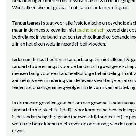
behandelingen moeten ons bewust maken van bedreigingen e
Want alleen wie het gevaar kent, kan er ook mee omgaan.
Tandartsangst
staat voor alle fysiologische en psychologisc
maar in de meeste gevallen niet
pathologisch
, gevoel dat op
bedreiging in verband met een tandheelkundige behandeling
zijn en het eigen welzijn negatief beïnvloeden.
Iedereen die last heeft van tandartsangst is niet alleen. De 
tandartsfobie en angst voor de tandarts in goed gezelschap:
mensen bang voor een tandheelkundige behandeling. In dit v
aanzienlijke vermindering van de levenskwaliteit, vooral om
leiden tot onaangename gevolgen in de vorm van ontstekingen
In de meeste gevallen gaat het om een gewone tandartsangst 
tandartsfobie, slechts tijdelijk voorkomt en na behandeling 
is de tandartsangst gegrond (hoewel altijd subjectief) en pas
weten de betrokkenen niets over de oorsprong van de tanda
ervan.