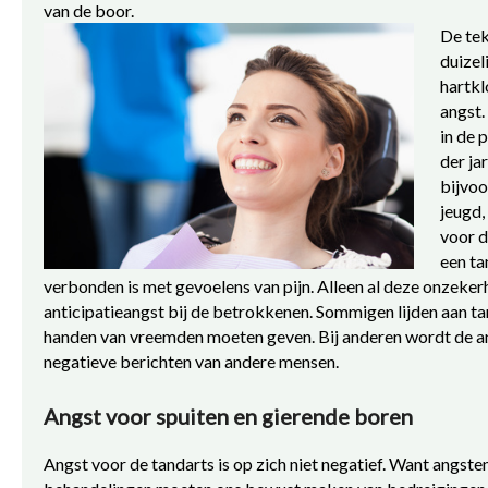
van de boor.
De te
duizel
hartk
angst.
in de 
der ja
bijvoo
jeugd,
voor d
een ta
verbonden is met gevoelens van pijn. Alleen al deze onzekerh
anticipatieangst bij de betrokkenen. Sommigen lijden aan tan
handen van vreemden moeten geven. Bij anderen wordt de an
negatieve berichten van andere mensen.
Angst voor spuiten en gierende boren
Angst voor de tandarts is op zich niet negatief. Want angst