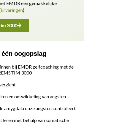
 met EMDR een gemakkelijke
(Ervaringen
)
im 3000
n één oogopslag
innen bij EMDR zelfcoaching met de
 REMSTIM 3000
verzicht
ken en ontwikkeling van angsten
de amygdala onze angsten controleert
t leren met behulp van somatische