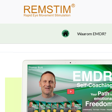
Ga
naar
de
inhoud
Waarom EMDR?