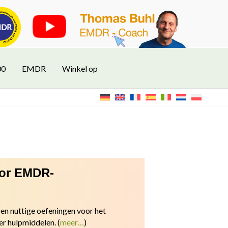
00
EMDR
Winkel op
oor EMDR-
en nuttige oefeningen v
oor het
er hulpmiddelen.
(
meer…
)