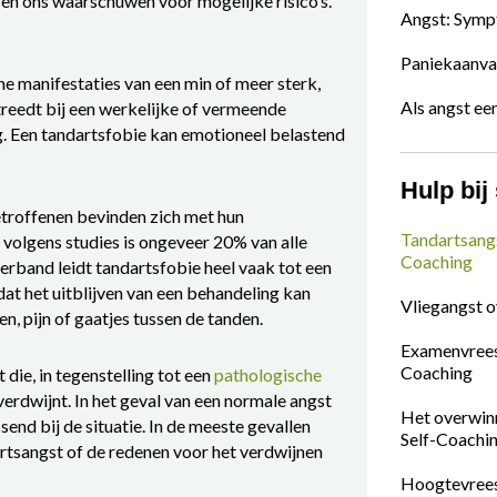
n ons waarschuwen voor mogelijke risico’s.
Angst: Sym
Paniekaanval
he manifestaties van een min of meer sterk,
Als angst ee
treedt bij een werkelijke of vermeende
. Een tandartsfobie kan emotioneel belastend
Hulp bij
getroffenen bevinden zich met hun
Tandartsang
 volgens studies is ongeveer 20% van alle
Coaching
erband leidt tandartsfobie heel vaak tot een
dat het uitblijven van een behandeling kan
Vliegangst 
, pijn of gaatjes tussen de tanden.
Examenvrees
Coaching
die, in tegenstelling tot een
pathologische
verdwijnt. In het geval van een normale angst
Het overwin
send bij de situatie. In de meeste gevallen
Self-Coachi
rtsangst of de redenen voor het verdwijnen
Hoogtevrees