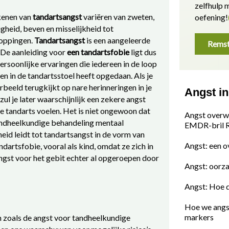
zelfhulp
kenen van
tandartsangst
variëren van zweten,
oefening!
igheid, beven en misselijkheid tot
loppingen.
Tandartsangst
is een aangeleerde
Remst
 De aanleiding voor
een tandartsfobie
ligt dus
persoonlijke ervaringen die iedereen in de loop
ren in de tandartsstoel heeft opgedaan. Als je
rbeeld terugkijkt op nare herinneringen in je
Angst i
 zul je later waarschijnlijk een zekere angst
e tandarts voelen. Het is niet ongewoon dat
Angst overw
ndheelkundige behandeling mentaal
EMDR-bril
eid leidt tot tandartsangst in de vorm van
Angst: een o
dartsfobie, vooral als kind, omdat ze zich in
gst voor het gebit echter al opgeroepen door
Angst: oorza
Angst: Hoe 
Hoe we angs
markers
en zoals de angst voor tandheelkundige