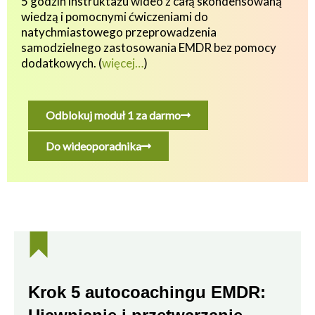
5 godzin instruktażu wideo z całą skondensowaną
wiedzą i pomocnymi ćwiczeniami do
natychmiastowego przeprowadzenia
samodzielnego zastosowania EMDR bez pomocy
dodatkowych.
(
więcej…
)
Odblokuj moduł 1 za darmo
Do wideoporadnika
Krok 5 autocoachingu EMDR: