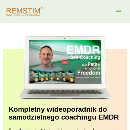
Przejdź
do
treści
Kompletny wideoporadnik do
samodzielnego coachingu EMDR