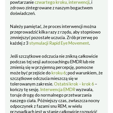
powtarzanie
czwartego kroku, interwencji
, i
zdrowo zintegrowane z naszym bogactwem
doświadczeń.
Należy pamiętać, że proces interwencji można
przeprowadzić kilka razy z rzędu, aby stopniowo
zmniejszyć pozostałe uczucia. Zrób przerwę po
każdej z 3
stymulacji Rapid Eye Movement
.
Jeśli szczątkowe odczucia nie znikną całkowicie
podczas tej sesji autocoachingu EMDR lub nie
zmienią się w przyjemną percepcję, pomocne
może być przejście do
kroku 6
; pod warunkiem, że
szczątkowe odczucia mieszczą się w
tolerowanym zakresie.
Ostatni krok – krok 6
–
kończy tę sesję.
Interwencja EMDR
wyzwala,
toruje drogę do normalnego przetwarzania
naszego ciała. Późniejszy czas, zwłaszcza nocny
odpoczynek z fazami snu REM, w wielu
przypadkach jest w stanie całkowicie rozpuścić