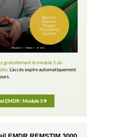
 gratuitement le module 1 du
idéo.
L’accès expire automatiquement
ours.
iel EMDR : Module 1
eil EMDR REMSTIM 3000