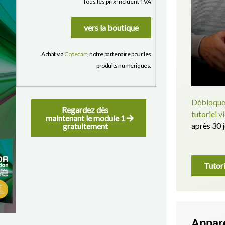
Tous les prix incluent TVA
vers la boutique
Achat via
Copecart
, notre partenaire pour les
produits numériques.
Débloquez
Regardez dès
tutoriel v
maintenant le module 1
après 30 j
gratuitement
Tutor
Appar