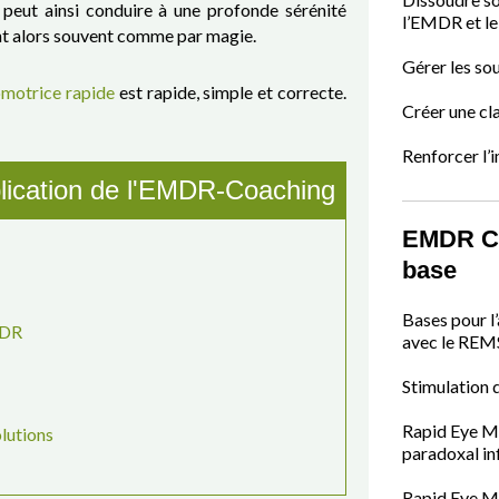
 peut ainsi conduire à une profonde sérénité
l’EMDR et 
ent alors souvent comme par magie.
Gérer les sou
omotrice rapide
est rapide, simple et correcte.
Créer une cla
Renforcer l’i
plication de l'EMDR-Coaching
EMDR Co
base
Bases pour l
MDR
avec le RE
Stimulation
Rapid Eye M
olutions
paradoxal inf
Rapid Eye Mo