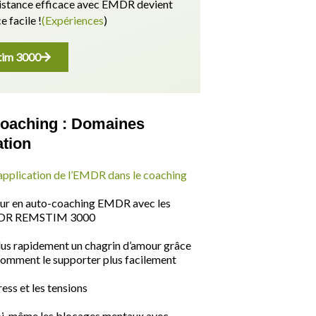
sistance efficace avec EMDR devient
e facile !
(Expériences
)
im 3000
aching : Domaines
ation
pplication de l’EMDR dans le coaching
eur en auto-coaching EMDR avec les
MDR REMSTIM 3000
us rapidement un chagrin d’amour grâce
omment le supporter plus facilement
ress et les tensions
oi-même les blocages mentaux avec