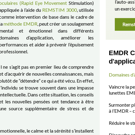
l’auto-as
oculaires (Rapid Eye Movement
Stimulation)
un exercic
appliquée à l’aide du
REMSTIM 3000
, utilisée
comme intervention de base dans le cadre de
la
méthode EMDR
, peut créer un soulagement
Remst
mental et émotionnel dans différents
domaines d’application, améliorer les
performances et aider à prévenir l’épuisement
professionnel.
EMDR Co
d'applic
Il ne s’agit pas en premier lieu de comprendre
et d’acquérir de nouvelles connaissances, mais
Domaines d’a
plutôt de “détendre” ce qui a été vécu. En effet,
Vaincre la p
l’individu se trouve souvent dans une impasse
lunettes E
intellectuelle. Dans cette situation, les conseils
et les nouvelles pensées ont tendance à être
Surmonter pl
une source supplémentaire de stress et de
à l’EMDR – c
Réduire le st
otionnelle, le calme et la sérénité s’installent
Dissoudre s