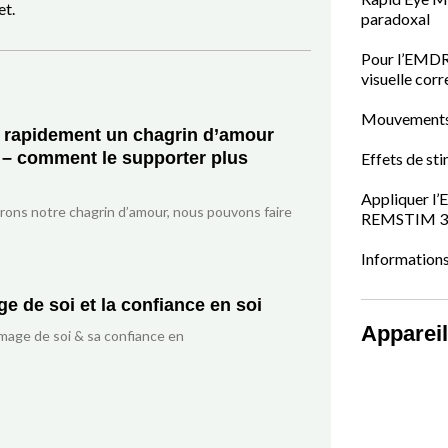
et.
paradoxal
Pour l’EMDR 
visuelle corr
Mouvements 
 rapidement un chagrin d’amour
 – comment le supporter plus
Effets de st
Appliquer l’
ons notre chagrin d’amour, nous pouvons faire
REMSTIM 3
Information
ge de soi et la confiance en soi
Apparei
mage de soi & sa confiance en