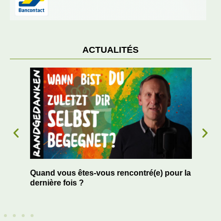
ACTUALITÉS
Quand vous êtes-vous rencontré(e) pour la
Le 
r
dernière fois ?
de 