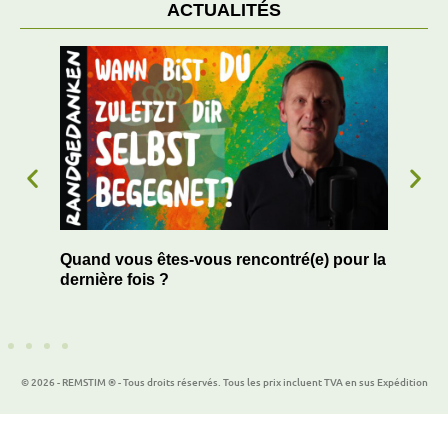
ACTUALITÉS
Quand vous êtes-vous rencontré(e) pour la
Le 
r
dernière fois ?
de 
© 2026 - REMSTIM ® - Tous droits réservés. Tous les prix incluent TVA en sus Expédition
Plugin WordPress Cookie par Real Cookie Banner