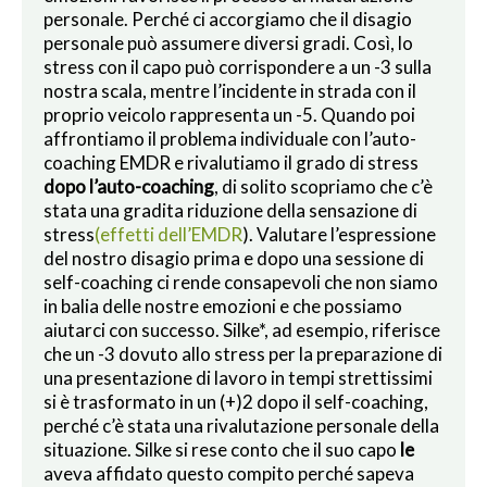
personale. Perché ci accorgiamo che il disagio
personale può assumere diversi gradi. Così, lo
stress con il capo può corrispondere a un -3 sulla
nostra scala, mentre l’incidente in strada con il
proprio veicolo rappresenta un -5. Quando poi
affrontiamo il problema individuale con l’auto-
coaching EMDR e rivalutiamo il grado di stress
dopo l’auto-coaching
, di solito scopriamo che c’è
stata una gradita riduzione della sensazione di
stress
(effetti dell’EMDR
). Valutare l’espressione
del nostro disagio prima e dopo una sessione di
self-coaching ci rende consapevoli che non siamo
in balia delle nostre emozioni e che possiamo
aiutarci con successo. Silke*, ad esempio, riferisce
che un -3 dovuto allo stress per la preparazione di
una presentazione di lavoro in tempi strettissimi
si è trasformato in un (+)2 dopo il self-coaching,
perché c’è stata una rivalutazione personale della
situazione. Silke si rese conto che il suo capo
le
aveva affidato questo compito perché sapeva