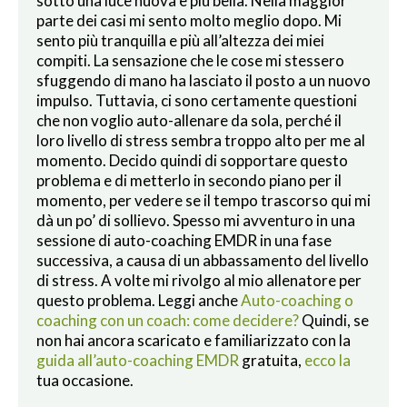
sotto una luce nuova e più bella. Nella maggior
parte dei casi mi sento molto meglio dopo. Mi
sento più tranquilla e più all’altezza dei miei
compiti. La sensazione che le cose mi stessero
sfuggendo di mano ha lasciato il posto a un nuovo
impulso. Tuttavia, ci sono certamente questioni
che non voglio auto-allenare da sola, perché il
loro livello di stress sembra troppo alto per me al
momento. Decido quindi di sopportare questo
problema e di metterlo in secondo piano per il
momento, per vedere se il tempo trascorso qui mi
dà un po’ di sollievo. Spesso mi avventuro in una
sessione di auto-coaching EMDR in una fase
successiva, a causa di un abbassamento del livello
di stress. A volte mi rivolgo al mio allenatore per
questo problema. Leggi anche
Auto-coaching o
coaching con un coach: come decidere?
Quindi, se
non hai ancora scaricato e familiarizzato con la
guida all’auto-coaching EMDR
gratuita,
ecco la
tua occasione.