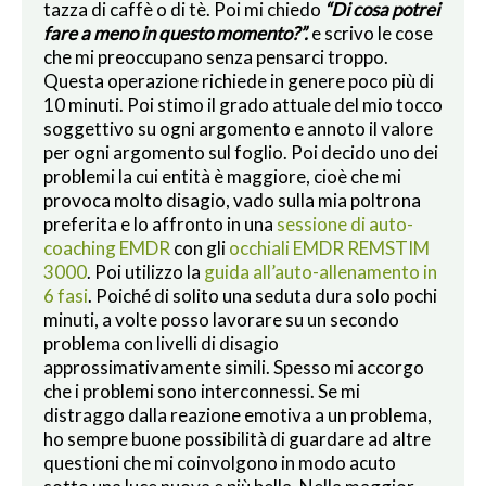
tazza di caffè o di tè. Poi mi chiedo
“Di cosa potrei
fare a meno in questo momento?”.
e scrivo le cose
che mi preoccupano senza pensarci troppo.
Questa operazione richiede in genere poco più di
10 minuti. Poi stimo il grado attuale del mio tocco
soggettivo su ogni argomento e annoto il valore
per ogni argomento sul foglio. Poi decido uno dei
problemi la cui entità è maggiore, cioè che mi
provoca molto disagio, vado sulla mia poltrona
preferita e lo affronto in una
sessione di auto-
coaching EMDR
con gli
occhiali EMDR REMSTIM
3000
. Poi utilizzo la
guida all’auto-allenamento in
6 fasi
. Poiché di solito una seduta dura solo pochi
minuti, a volte posso lavorare su un secondo
problema con livelli di disagio
approssimativamente simili. Spesso mi accorgo
che i problemi sono interconnessi. Se mi
distraggo dalla reazione emotiva a un problema,
ho sempre buone possibilità di guardare ad altre
questioni che mi coinvolgono in modo acuto