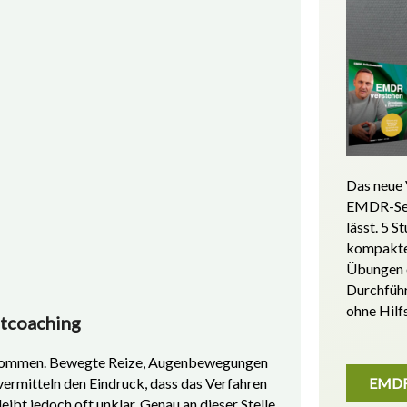
Das neue 
EMDR-Sel
lässt. 5 S
kompakte 
Übungen 
Durchfüh
ohne Hilf
stcoaching
enommen. Bewegte Reize, Augenbewegungen
ermitteln den Eindruck, dass das Verfahren
EMDR-
eibt jedoch oft unklar. Genau an dieser Stelle