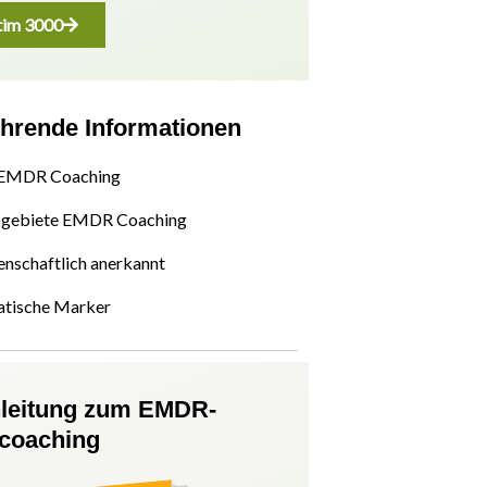
im 3000
ührende Informationen
 EMDR Coaching
gebiete EMDR Coaching
nschaftlich anerkannt
atische Marker
nleitung zum EMDR-
tcoaching