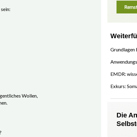
Remst
 sein:
Weiterf
Grundlagen
Anwendungs
EMDR: wisse
Exkurs: Som
entliches Wollen,
hen.
Die A
Selbs
?