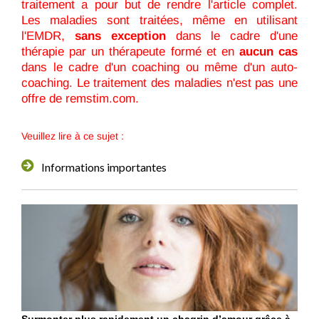
traitement a pour but de rendre l'article complet.
Les maladies sont traitées, même en utilisant
l'EMDR,
sans exception
dans le cadre d'une
thérapie par un thérapeute formé et en
aucun cas
dans le cadre d'un coaching ou même d'un auto-
coaching. Le traitement des maladies n'est pas une
offre de remstim.com.
Veuillez lire à ce sujet :
Informations importantes
Surmonter plus rapidement un chagrin d’amour grâce à