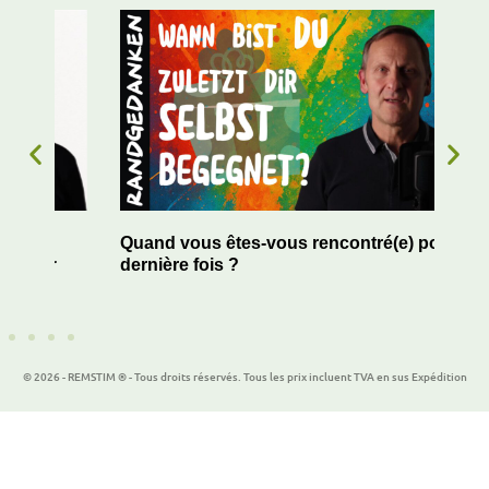
Quand vous êtes-vous rencontré(e) pour la
Le 
r
dernière fois ?
de 
© 2026 - REMSTIM ® - Tous droits réservés. Tous les prix incluent TVA en sus Expédition
Plugin WordPress Cookie par Real Cookie Banner
Deutsch
English
Español
Italiano
Nederlands
Polski