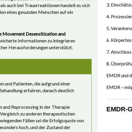
3. Einschät
als auch bei Trauerreaktionen handelt es sich
tion eines gesunden Menschen auf ein
4. Prozessi
5. Veranker
e Movement Desensitization and
6. Körpertes
eicherte Informationen zu integrieren
cher Herausforderungen unterstützt.
7. Abschluss
8. Überprüf
EMDR und de
en und Patienten, die aufgrund einer
EMDR – mög
ehandlung erfuhren, danach deutlich
 and Reprocessing in der Therapie
EMDR-G
 Vergleich zu anderen therapeutischen
rwiegenden Fällen sei die Erfolgsquote von
sonders hoch, und der Zustand der