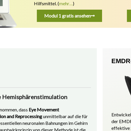
Hilfsmittel.
(
mehr…
)
Modul 1 gratis ansehen
EMDR-
le Hemisphärenstimulation
enommen, dass
Eye Movement
Entwickel
ion and Reprocessing
unmittelbar auf die für
der EMDR
essentiellen neuronalen Bahnungen im Gehirn
effektive
auptwirkprinzip von dieser Methode ist die