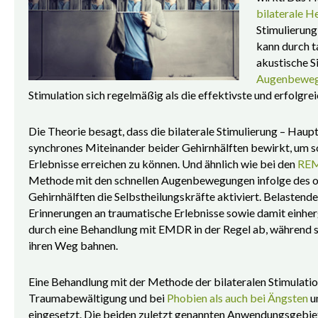
bilaterale H
Stimulierung
kann durch t
akustische S
Augenbewe
Stimulation sich regelmäßig als die effektivste und erfolgre
Die Theorie besagt, dass die bilaterale Stimulierung – Ha
synchrones Miteinander beider Gehirnhälften bewirkt, um s
Erlebnisse erreichen zu können. Und ähnlich wie bei den
REM
Methode mit den schnellen Augenbewegungen infolge des 
Gehirnhälften die Selbstheilungskräfte aktiviert. Belastend
Erinnerungen an traumatische Erlebnisse sowie damit einhe
durch eine Behandlung mit EMDR in der Regel ab, während 
ihren Weg bahnen.
Eine Behandlung mit der Methode der bilateralen Stimulation
Traumabewältigung und bei
Phobien als auch bei Ängsten
u
eingesetzt. Die beiden zuletzt genannten Anwendungsgebie