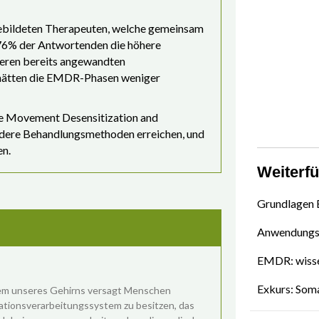
ebildeten Therapeuten, welche gemeinsam
n 76% der Antwortenden die höhere
eren bereits angewandten
 hätten die EMDR-Phasen weniger
e Movement Desensitization and
ndere Behandlungsmethoden erreichen, und
en.
Weiterf
Grundlagen
Anwendungs
EMDR: wisse
Exkurs: Som
em unseres Gehirns versagt Menschen
ationsverarbeitungssystem zu besitzen, das