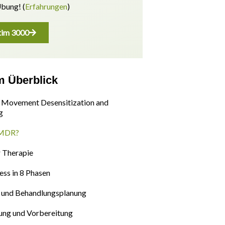
Übung! (
Erfahrungen
)
im 3000
 Überblick
Movement Desensitization and
g
EMDR?
 Therapie
s in 8 Phasen
 und Behandlungsplanung
erung und Vorbereitung