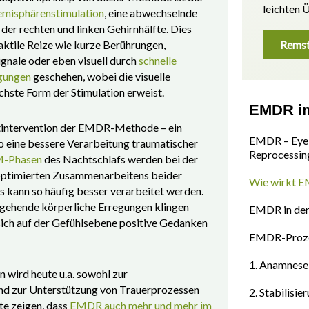
leichten 
emisphärenstimulation
, eine abwechselnde
 der rechten und linken Gehirnhälfte. Dies
aktile Reize wie kurze Berührungen,
Remst
ignale oder eben visuell durch
schnelle
gungen
geschehen, wobei die visuelle
ichste Form der Stimulation erweist.
EMDR im
uptintervention der EMDR-Methode – ein
EMDR – Eye 
o eine bessere Verarbeitung traumatischer
Reprocessin
-Phasen
des Nachtschlafs werden bei der
optimierten Zusammenarbeitens beider
Wie wirkt 
es kann so häufig besser verarbeitet werden.
rgehende körperliche Erregungen klingen
EMDR in der
sich auf der Gefühlsebene positive Gedanken
EMDR-Prozes
1. Anamnese
 wird heute u.a. sowohl zur
nd zur Unterstützung von Trauerprozessen
2. Stabilisi
te zeigen, dass
EMDR auch mehr und mehr im