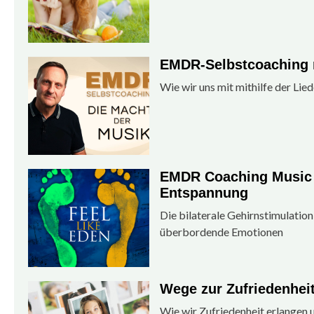
EMDR-Selbstcoaching 
Wie wir uns mit mithilfe der Liede
EMDR Coaching Music u
Entspannung
Die bilaterale Gehirnstimulation
überbordende Emotionen
Wege zur Zufriedenhei
Wie wir Zufriedenheit erlangen 