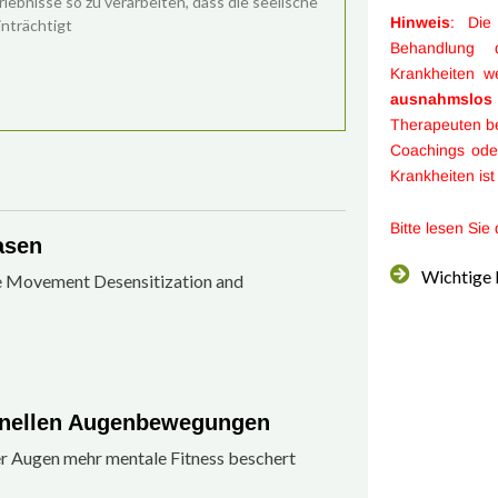
lebnisse so zu verarbeiten, dass die seelische
Hinweis
: Die
nträchtigt
Behandlung d
Krankheiten 
ausnahmslos
Therapeuten b
Coachings ode
Krankheiten is
Bitte lesen Sie
asen
Wichtige 
e Movement Desensitization and
hnellen Augenbewegungen
r Augen mehr mentale Fitness beschert